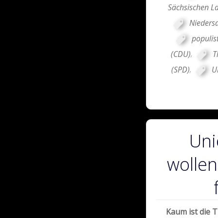
Sächsischen L
Niedersa
populis
(CDU)
,
T
(SPD)
,
U
Uni
wollen
Kaum ist die T