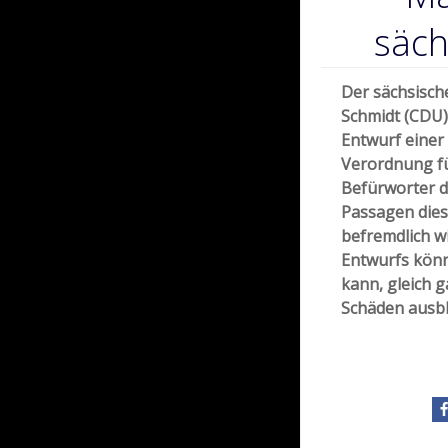
säc
Der sächsisc
Schmidt (CDU)
Entwurf eine
Verordnung fü
Befürworter d
Passagen dies
befremdlich wi
Entwurfs könn
kann, gleich 
Schäden ausbl