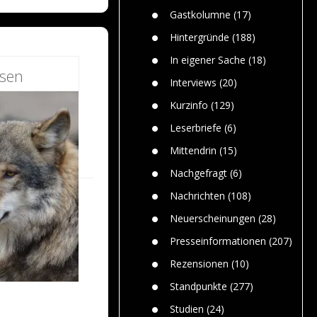
n
Gefährlic
Wolf faszi
Gastkolumne
(17)
Wolfs ge
dem Men
Hintergründe
(188)
Jim Bran
In eigener Sache
(18)
Warum W
esen
Mensche
Interviews
(20)
gelegentl
Kurzinfo
(129)
Dr. Frank
Die Jagd,
Leserbriefe
(6)
und die J
Mittendrin
(15)
Nachgefragt
(6)
Nachrichten
(108)
Neuerscheinungen
(28)
Presseinformationen
(207)
Rezensionen
(10)
Standpunkte
(277)
Studien
(24)