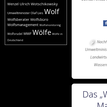
Ulrich Wotschikowsky
Wenzel
Wolf
Umweltminister Olaf Lies
Wolfsberater
Wolfsbüro
Wolfsmanagement
Wolfsmonitoring
Wölfe
WWF
Wolfsrudel
Wölfe in
Deutschland
Nachha
Umweltminis
Landwirts
Wasserr
Das „
Ma