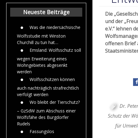
Beiträge aus de
Jahr 2015
Neueste Beiträge
Die „Gesellsch
und der „Freu
Was die niedersächsische
e.V.“ lehnen 
Wolfsmanagem
Wolfsstudie mit Winston
Churchill zu tun hat…
offenen Brief
Emsland: Wolfsschutz soll
Staatsministe
wegen Erweiterung eines
Wohngebietes abgesenkt
werden
Wolfsschützen können
auch nachträglich strafrechtlich
verfolgt werden
Wo bleibt der Tierschutz?
Dr. Pete
– GzSdW zum Abschuss einer
Schutz der Wöl
Wolfsfähe des Burgdorfer
Rudels
für Umwelt
Fassungslos