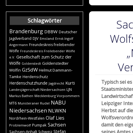
Schlagwörter
Sac
Brandenburg
DBBW
Deutscher
Wolf
DJV
Jagdverband
Emsland
Ernst-Ingolf
Freundeskreis freilebender
Angermann
„
Wölfe
Freundeskreis Freilebender Wölfe
Gesellschaft zum Schutz der
e.V.
Ver
Wölfe
Goldenstedter
Goldenstedt
GzSdW
Wölfin
Helmut Dammann-
Tamke
Herdenschutz
Typisch sei es
Kurti
Herdenschutzhunde
Jagdrecht
Staatsministe
LJN
Landesjägerschaft Niedersachsen
Landwirtschaf
Markus Bathen
Mecklenburg Vorpommern
NABU
Leipziger Int
MT6
Munsteraner Rudel
Niedersachsen
NLWKN
Herbst auf die
Wolfsverordn
Olaf Lies
Nordrhein-Westfalen
damit den eig
Sachsen
Pumpak
Problemwolf
Stefan
seines Amtes 
Sachsen-Anhalt
Schweiz