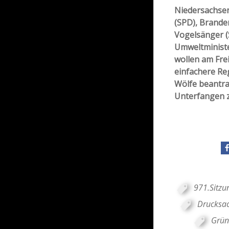
Niedersachsen
(SPD), Brande
Vogelsänger 
Umweltminist
wollen am Frei
einfachere Re
Wölfe beantra
Unterfangen z
971.Sitzu
Drucksa
Grün