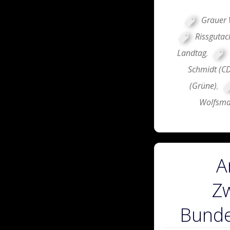
Grauer 
Rissgutac
Landtag
,
Schmidt (C
(Grüne)
,
Wolfsma
A
Zw
Bunde