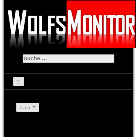
Suche
nach:
Sidebar