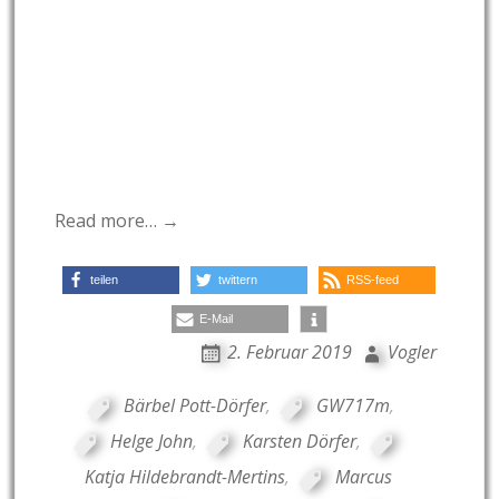
Read more… →
teilen
twittern
RSS-feed
E-Mail
2. Februar 2019
Vogler
Bärbel Pott-Dörfer
,
GW717m
,
Helge John
,
Karsten Dörfer
,
Katja Hildebrandt-Mertins
,
Marcus