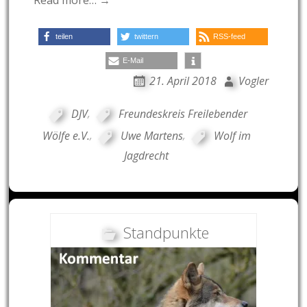
teilen
twittern
RSS-feed
E-Mail
21. April 2018
Vogler
DJV
,
Freundeskreis Freilebender
Wölfe e.V.
,
Uwe Martens
,
Wolf im
Jagdrecht
Standpunkte