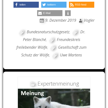
teilen
twittern
RSS-feed
E-Mail
9. Dezember 2019
Vogler
Bundesnaturschutzgesetz
,
Dr.
Peter Blanché
,
Freundeskreis
freilebender Wölfe
,
Gesellschaft zum
Schutz der Wölfe
,
Uwe Martens
Expertenmeinung