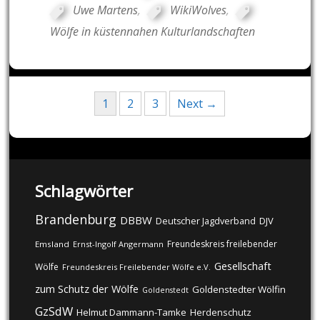
Uwe Martens
,
WikiWolves
,
Wölfe in küstennahen Kulturlandschaften
Posts
1
2
3
Next →
navigation
Schlagwörter
Brandenburg
DBBW
DJV
Deutscher Jagdverband
Freundeskreis freilebender
Emsland
Ernst-Ingolf Angermann
Gesellschaft
Wölfe
Freundeskreis Freilebender Wölfe e.V.
zum Schutz der Wölfe
Goldenstedter Wölfin
Goldenstedt
GzSdW
Helmut Dammann-Tamke
Herdenschutz