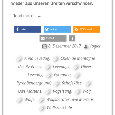
wieder aus unseren Breiten verschwinden.
Read more… →
teilen
twittern
RSS-feed
E-Mail
8. Dezember 2017
Vogler
Anna Levedag
,
Chien de Montagne
des Pyrénées
,
Levedags
,
Oliver
Levedag
,
Pyrenäen
,
Pyrenäenberghund
,
Schafskäse
,
Uwe Martens
,
Vogelsang
,
Wolf
,
Wölfe
,
Wolfsberater Uwe Martens
,
Wolfsrückkehr