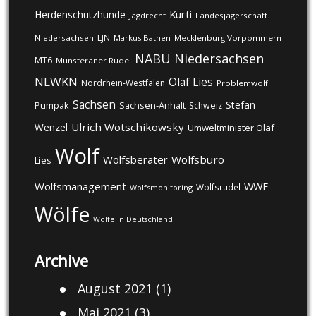
Kurti
Herdenschutzhunde
Jagdrecht
Landesjägerschaft
LJN
Niedersachsen
Markus Bathen
Mecklenburg Vorpommern
NABU
Niedersachsen
MT6
Munsteraner Rudel
NLWKN
Olaf Lies
Nordrhein-Westfalen
Problemwolf
Sachsen
Stefan
Pumpak
Sachsen-Anhalt
Schweiz
Ulrich Wotschikowsky
Wenzel
Umweltminister Olaf
Wolf
Wolfsberater
Wolfsbüro
Lies
Wolfsmanagement
WWF
Wolfsrudel
Wolfsmonitoring
Wölfe
Wölfe in Deutschland
Archive
August 2021
(1)
Mai 2021
(3)