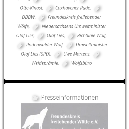
Otte-Kinast
,
Cuxhavener Rude
,
DBBW
,
Freundeskreis freilebender
Wölfe
,
Niedersachsens Umweltminister
Olaf Lies
,
Olaf Lies
,
Richtlinie Wolf
,
Rodenwalder Wolf
,
Umweltminister
Olaf Lies (SPD)
,
Uwe Martens
,
Weideprämie
,
Wolfsbüro
Presseinformationen