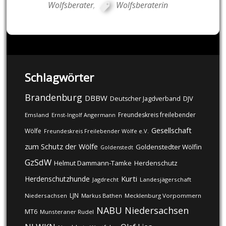
Wolfsberater
,
Wolfsberaterin
Schlagwörter
Brandenburg
DBBW
DJV
Deutscher Jagdverband
Freundeskreis freilebender
Emsland
Ernst-Ingolf Angermann
Gesellschaft
Wölfe
Freundeskreis Freilebender Wölfe e.V.
zum Schutz der Wölfe
Goldenstedter Wölfin
Goldenstedt
GzSdW
Helmut Dammann-Tamke
Herdenschutz
Kurti
Herdenschutzhunde
Jagdrecht
Landesjägerschaft
LJN
Niedersachsen
Markus Bathen
Mecklenburg Vorpommern
NABU
Niedersachsen
MT6
Munsteraner Rudel