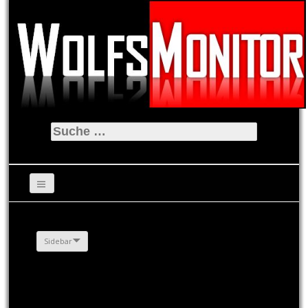
Suche
nach:
Sidebar