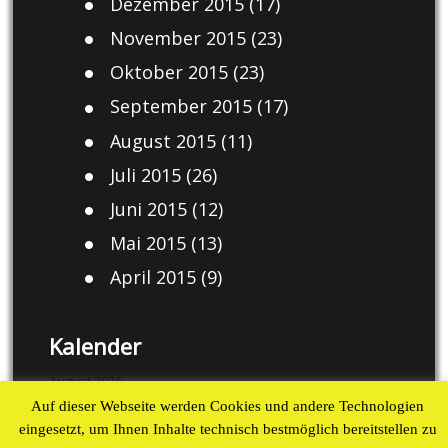
Dezember 2015
(17)
November 2015
(23)
Oktober 2015
(23)
September 2015
(17)
August 2015
(11)
Juli 2015
(26)
Juni 2015
(12)
Mai 2015
(13)
April 2015
(9)
Kalender
August 2026
Auf dieser Webseite werden Cookies und andere Technologien
M
D
M
D
F
S
S
eingesetzt, um Ihnen Inhalte technisch bestmöglich bereitstellen zu