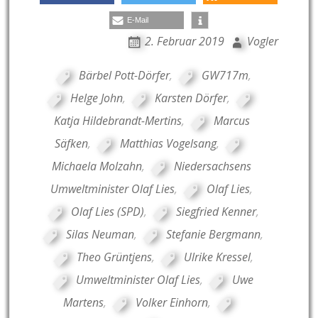
E-Mail
2. Februar 2019
Vogler
Bärbel Pott-Dörfer
,
GW717m
,
Helge John
,
Karsten Dörfer
,
Katja Hildebrandt-Mertins
,
Marcus
Säfken
,
Matthias Vogelsang
,
Michaela Molzahn
,
Niedersachsens
Umweltminister Olaf Lies
,
Olaf Lies
,
Olaf Lies (SPD)
,
Siegfried Kenner
,
Silas Neuman
,
Stefanie Bergmann
,
Theo Grüntjens
,
Ulrike Kressel
,
Umweltminister Olaf Lies
,
Uwe
Martens
,
Volker Einhorn
,