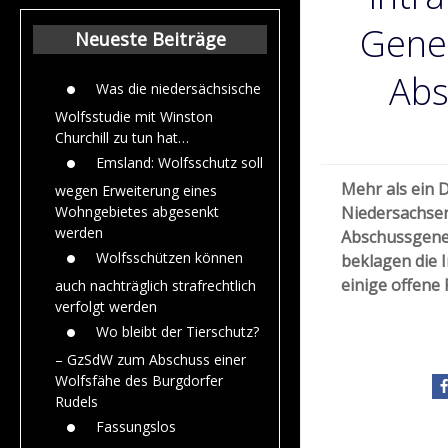
Beiträge aus de
Jahr 2015
Gene
Neueste Beiträge
Abs
Was die niedersächsische
Wolfsstudie mit Winston
Churchill zu tun hat…
Emsland: Wolfsschutz soll
Mehr als ein 
wegen Erweiterung eines
Niedersachsen
Wohngebietes abgesenkt
werden
Abschussgeneh
Wolfsschützen können
beklagen die 
einige offene 
auch nachträglich strafrechtlich
verfolgt werden
Wo bleibt der Tierschutz?
– GzSdW zum Abschuss einer
Wolfsfähe des Burgdorfer
Rudels
Fassungslos