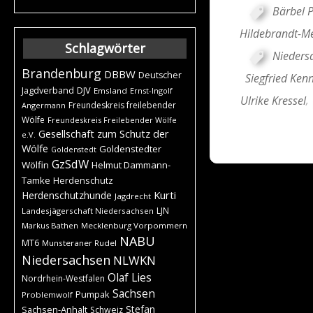
Bärbel P
Hildebrandt-Me
Schlagwörter
Nieders
Brandenburg
DBBW
Deutscher
Siegfried Ken
DJV
Jagdverband
Emsland
Ernst-Ingolf
Ulrike Kressel
,
Freundeskreis freilebender
Angermann
Wölfe
Freundeskreis Freilebender Wölfe
Gesellschaft zum Schutz der
e.V.
Wölfe
Goldenstedter
Goldenstedt
GzSdW
Wölfin
Helmut Dammann-
Tamke
Herdenschutz
Kurti
Herdenschutzhunde
Jagdrecht
LJN
Landesjägerschaft Niedersachsen
Markus Bathen
Mecklenburg Vorpommern
NABU
MT6
Munsteraner Rudel
Niedersachsen
NLWKN
Olaf Lies
Nordrhein-Westfalen
Sachsen
Pumpak
Problemwolf
Stefan
Sachsen-Anhalt
Schweiz