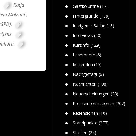
n
Gefährlic
,
Katja
Wolf faszi
Gastkolumne
(17)
Wolfs ge
ela Molzahn
,
dem Men
Hintergründe
(188)
Jim Bran
 (SPD)
,
In eigener Sache
(18)
Warum W
tjens
,
Mensche
Interviews
(20)
gelegentl
Einhorn
,
Kurzinfo
(129)
Dr. Frank
Die Jagd,
Leserbriefe
(6)
und die J
Mittendrin
(15)
Nachgefragt
(6)
Nachrichten
(108)
Neuerscheinungen
(28)
Presseinformationen
(207)
Rezensionen
(10)
Standpunkte
(277)
Studien
(24)