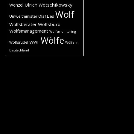
Ulrich Wotschikowsky
Wenzel
Wolf
Umweltminister Olaf Lies
Wolfsberater
Wolfsbüro
Wolfsmanagement
Wolfsmonitoring
Wölfe
WWF
Wolfsrudel
Wölfe in
Deutschland