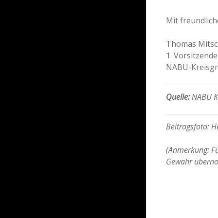
Mit freundlic
Thomas Mits
1. Vorsitzende
NABU-Kreisgr
Quelle:
NABU Kr
Beitragsfoto: 
(Anmerkung: Für
Gewähr übern