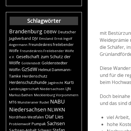
Schlagwörter
Brandenburg
DBBW
Deutscher
mit Bestürzun
DJV
Jagdverband
Emsland
Ernst-Ingolf
Weideprämie n
Freundeskreis freilebender
Angermann
die Schäfer, 
Wölfe
Freundeskreis Freilebender Wölfe
Grünlandförde
Gesellschaft zum Schutz der
e.V.
Wölfe
Goldenstedter
Goldenstedt
Diese Wanders
GzSdW
Wölfin
Helmut Dammann-
und für die r
Tamke
Herdenschutz
beim Hochwass
Kurti
Herdenschutzhunde
Jagdrecht
LJN
Landesjägerschaft Niedersachsen
Markus Bathen
Mecklenburg Vorpommern
Doch beinahe 
NABU
MT6
und das sind 
Munsteraner Rudel
Niedersachsen
NLWKN
Olaf Lies
viel Arbeit
Nordrhein-Westfalen
Sachsen
hohe Koste
Pumpak
Problemwolf
Stefan
Sachsen-Anhalt
Schweiz