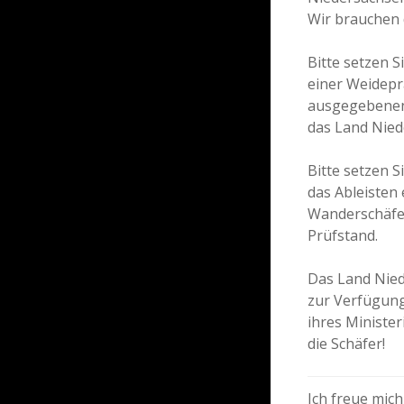
Wir brauchen 
Bitte setzen 
einer Weidepr
ausgegebenen
das Land Niede
Bitte setzen S
das Ableisten 
Wanderschäfer
Prüfstand.
Das Land Niede
zur Verfügung
ihres Ministe
die Schäfer!
Ich freue mich