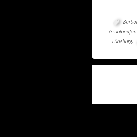
Barbar
Grünlandför
Lüneburg
,
Post
navigati