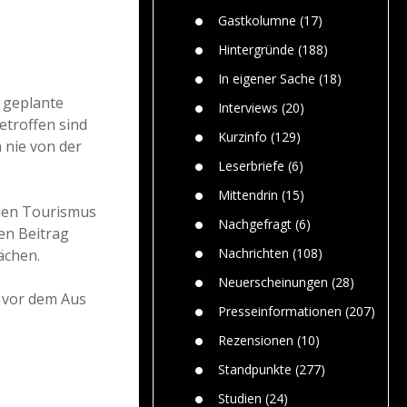
Paolo Mol
n
Gefährlic
Wolf fasz
Gastkolumne
(17)
Wolfs ge
dem Men
Hintergründe
(188)
Jim Bran
In eigener Sache
(18)
Warum W
 geplante
Mensche
Interviews
(20)
gelegentl
etroffen sind
Kurzinfo
(129)
 nie von der
Dr. Frank
Die Jagd,
Leserbriefe
(6)
und die J
Mittendrin
(15)
 den Tourismus
Nachgefragt
(6)
en Beitrag
Nachrichten
(108)
ächen.
Neuerscheinungen
(28)
h vor dem Aus
Presseinformationen
(207)
Rezensionen
(10)
Standpunkte
(277)
Studien
(24)