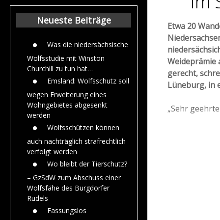
im 
Beiträge aus dem
Jahr 2015
Neueste Beiträge
Etwa 20 Wande
Niedersachsen
Was die niedersächsische
niedersächsich
Wolfsstudie mit Winston
Weideprämie a
Churchill zu tun hat…
gerecht, schr
Emsland: Wolfsschutz soll
Lüneburg, in
wegen Erweiterung eines
Wohngebietes abgesenkt
„Sehr geehrte
werden
Wolfsschützen können
auch nachträglich strafrechtlich
verfolgt werden
Wo bleibt der Tierschutz?
– GzSdW zum Abschuss einer
Wolfsfähe des Burgdorfer
Rudels
Fassungslos