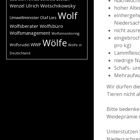
Nachwuchs 
Ulrich Wotschikowsky
Wenzel
hoher Alte
Wolf
einhergehe
Umweltminister Olaf Lies
Niedersac
Wolfsberater
Wolfsbüro
nicht ausr
Wolfsmanagement
Wolfsmonitoring
eingebroch
Wölfe
WWF
pro kg)
Wolfsrudel
Wölfe in
Lammfleisc
Deutschland
niedrige N
Schafs- un
Mehraufwa
Wir dürfen di
Tieren nicht al
Bitte bedenke
Weideprämie e
Unterstützen 
Niedersachsen 