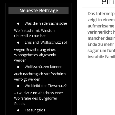
ein
Beiträge aus dem
Jahr 2015
Neueste Beiträge
Das Internetp
zeigt in einem
Was die niedersächsische
aufmerksame 
Wolfsstudie mit Winston
verinnerlicht
Churchill zu tun hat…
mancher desin
Emsland: Wolfsschutz soll
Ende zu mehr 
wegen Erweiterung eines
sogar um fünf
Wohngebietes abgesenkt
instabile Fami
werden
Wolfsschützen können
auch nachträglich strafrechtlich
verfolgt werden
Wo bleibt der Tierschutz?
– GzSdW zum Abschuss einer
Wolfsfähe des Burgdorfer
Rudels
Fassungslos