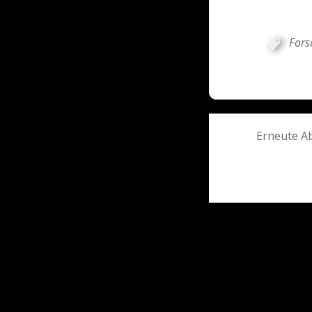
Fors
Post
Erneute Ab
navigati