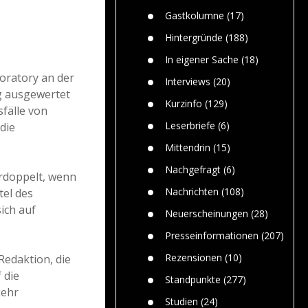
Paolo Mol
n
Gefährlic
Wolf fasz
Gastkolumne
(17)
Wolfs ge
dem Men
Hintergründe
(188)
Jim Bran
In eigener Sache
(18)
Warum W
oratory an der
Mensche
Interviews
(20)
gelegentl
g ausgewertet
Kurzinfo
(129)
fälle von
Dr. Frank
Die Jagd,
Leserbriefe
(6)
die
und die J
Mittendrin
(15)
Nachgefragt
(6)
erdoppelt, wenn
Nachrichten
(108)
tel des
sich auf
Neuerscheinungen
(28)
Presseinformationen
(207)
Rezensionen
(10)
edaktion, die
 die
Standpunkte
(277)
kehr
Studien
(24)