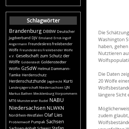
Schlagwörter
Brandenburg
DBBW
Deutscher
Die Schätzung
DJV
Jagdverband
Emsland
Ernst-Ingolf
Washington St
Freundeskreis freilebender
Angermann
haben, gehen 
Wölfe
Freundeskreis Freilebender Wölfe
Nutztieren au
Gesellschaft zum Schutz der
e.V.
Wolfspopulatio
Wölfe
Goldenstedter
Goldenstedt
GzSdW
Wölfin
Helmut Dammann-
Die Daten zei
Tamke
Herdenschutz
20 Wölfe eine
Kurti
Herdenschutzhunde
Jagdrecht
Wolfsbestandes
LJN
Landesjägerschaft Niedersachsen
Markus Bathen
Mecklenburg Vorpommern
längere Sicht 
NABU
MT6
Munsteraner Rudel
Niedersachsen
NLWKN
Möglicherweis
Olaf Lies
zudem glaubt, 
Nordrhein-Westfalen
Sachsen
Wolfsbestände
Pumpak
Problemwolf
Stefan
Sachsen-Anhalt
Schweiz