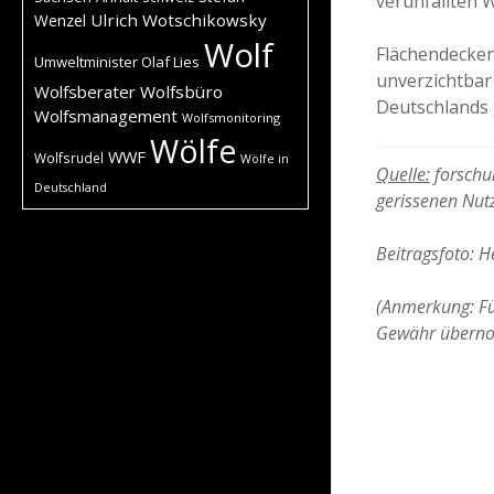
verunfallten 
Ulrich Wotschikowsky
Wenzel
Wolf
Flächendecke
Umweltminister Olaf Lies
unverzichtbar
Wolfsberater
Wolfsbüro
Deutschlands 
Wolfsmanagement
Wolfsmonitoring
Wölfe
WWF
Wolfsrudel
Wölfe in
Quelle:
forschu
Deutschland
gerissenen Nut
Beitragsfoto: 
(Anmerkung: Für
Gewähr übern