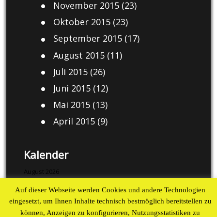
November 2015
(23)
Oktober 2015
(23)
September 2015
(17)
August 2015
(11)
Juli 2015
(26)
Juni 2015
(12)
Mai 2015
(13)
April 2015
(9)
Kalender
August 2026
Auf dieser Webseite werden Cookies und andere Technologien
M
D
M
D
F
S
S
eingesetzt, um Ihnen Inhalte technisch bestmöglich bereitstellen zu
1
2
können, Anzeigen zu konfigurieren, Nutzungsstatistiken zu