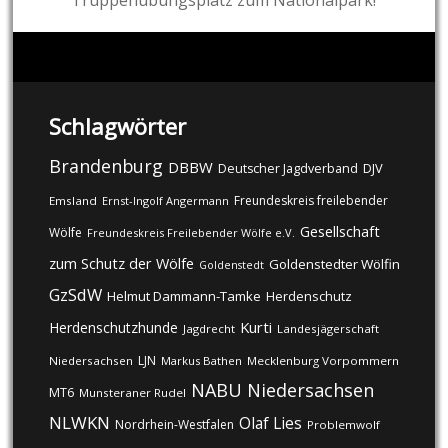
Truppenübungsplatz zum Nationalpark!
Schlagwörter
Brandenburg
DBBW
DJV
Deutscher Jagdverband
Freundeskreis freilebender
Emsland
Ernst-Ingolf Angermann
Gesellschaft
Wölfe
Freundeskreis Freilebender Wölfe e.V.
zum Schutz der Wölfe
Goldenstedter Wölfin
Goldenstedt
GzSdW
Helmut Dammann-Tamke
Herdenschutz
Kurti
Herdenschutzhunde
Jagdrecht
Landesjägerschaft
LJN
Niedersachsen
Markus Bathen
Mecklenburg Vorpommern
NABU
Niedersachsen
MT6
Munsteraner Rudel
NLWKN
Olaf Lies
Nordrhein-Westfalen
Problemwolf