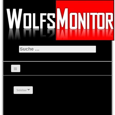
Suche
nach:
Sidebar