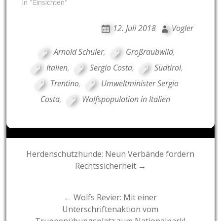
In "Einsichten"
12. Juli 2018
Vogler
Arnold Schuler
,
Großraubwild
,
Italien
,
Sergio Costa
,
Südtirol
,
Trentino
,
Umweltminister Sergio
Costa
,
Wolfspopulation in Italien
Post
Herdenschutzhunde: Neun Verbände fordern
Rechtssicherheit →
navigation
← Wolfs Revier: Mit einer
Unterschriftenaktion vom