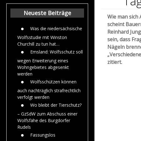
Tag
Beiträge aus dem
Jahr 2015
Neueste Beiträge
Wie man sich 
scheint Baue
Was die niedersächsische
Reinhard Jung 
Wolfsstudie mit Winston
sein, dass Fra
Churchill zu tun hat…
Nägeln brenne
Emsland: Wolfsschutz soll
„Verschiedene
wegen Erweiterung eines
zitiert.
Wohngebietes abgesenkt
werden
Wolfsschützen können
auch nachträglich strafrechtlich
verfolgt werden
Wo bleibt der Tierschutz?
– GzSdW zum Abschuss einer
Wolfsfähe des Burgdorfer
Rudels
Fassungslos