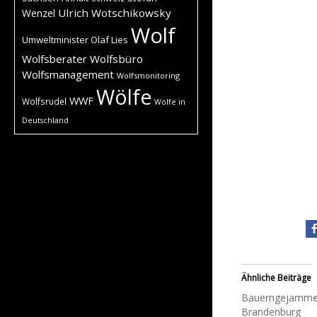
Ulrich Wotschikowsky
Wenzel
Wolf
Umweltminister Olaf Lies
Wolfsberater
Wolfsbüro
Wolfsmanagement
Wolfsmonitoring
Wölfe
WWF
Wolfsrudel
Wölfe in
Deutschland
Ähnliche Beiträge
Bauerngejammer
Brandenburg