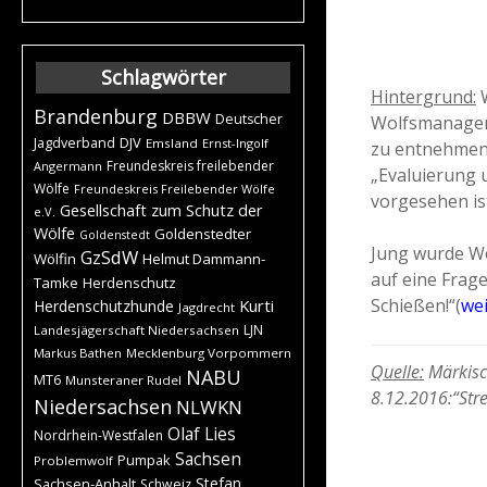
Schlagwörter
Hintergrund:
W
Brandenburg
DBBW
Deutscher
Wolfsmanagem
DJV
Jagdverband
Emsland
Ernst-Ingolf
zu entnehmen,
Freundeskreis freilebender
Angermann
„Evaluierung 
Wölfe
Freundeskreis Freilebender Wölfe
vorgesehen is
Gesellschaft zum Schutz der
e.V.
Wölfe
Goldenstedter
Goldenstedt
Jung wurde Wo
GzSdW
Wölfin
Helmut Dammann-
auf eine Frag
Tamke
Herdenschutz
Schießen!“(
wei
Kurti
Herdenschutzhunde
Jagdrecht
LJN
Landesjägerschaft Niedersachsen
Markus Bathen
Mecklenburg Vorpommern
Quelle:
Märkisc
NABU
MT6
Munsteraner Rudel
8.12.2016:“St
Niedersachsen
NLWKN
Olaf Lies
Nordrhein-Westfalen
Sachsen
Pumpak
Problemwolf
Stefan
Sachsen-Anhalt
Schweiz