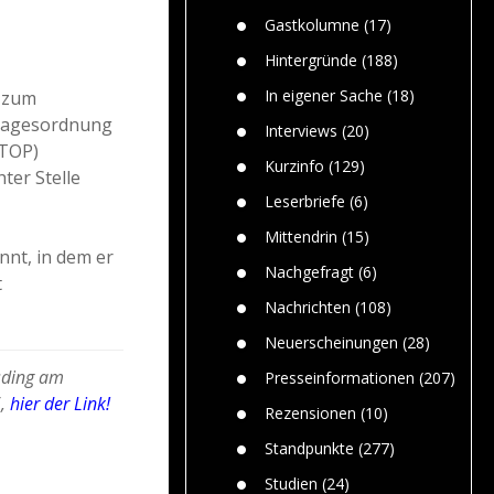
Paolo Mol
n
Gefährlic
Wolf fasz
Gastkolumne
(17)
Wolfs ge
dem Men
Hintergründe
(188)
Jim Bran
In eigener Sache
(18)
 zum
Warum W
 Tagesordnung
Mensche
Interviews
(20)
gelegentl
(TOP)
Kurzinfo
(129)
ter Stelle
Dr. Frank
Die Jagd,
Leserbriefe
(6)
und die J
Mittendrin
(15)
nt, in dem er
Nachgefragt
(6)
t
Nachrichten
(108)
Neuerscheinungen
(28)
sding am
Presseinformationen
(207)
,
hier der Link!
Rezensionen
(10)
Standpunkte
(277)
Studien
(24)