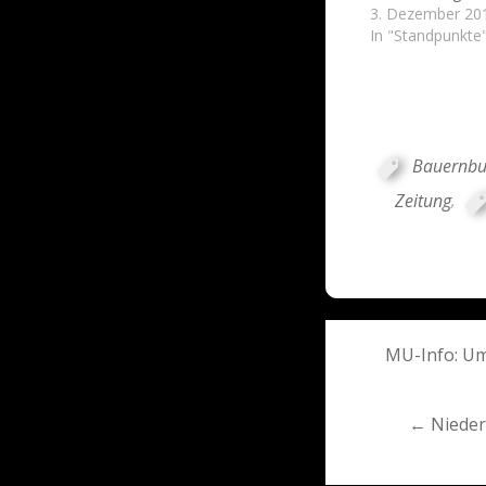
3. Dezember 20
In "Standpunkte
Bauernb
Zeitung
,
Post
MU-Info: Um
navigati
← Nieders