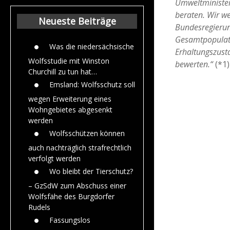
Umweltminister
Beiträge aus dem
beraten. Wir w
Jahr 2015
Neueste Beiträge
Bundesregierung
Gesamtpopulat
Was die niedersächsische
Erhaltungszust
Wolfsstudie mit Winston
bewerten.“
(*1)
Churchill zu tun hat…
Emsland: Wolfsschutz soll
wegen Erweiterung eines
Wohngebietes abgesenkt
werden
Wolfsschützen können
auch nachträglich strafrechtlich
verfolgt werden
Wo bleibt der Tierschutz?
– GzSdW zum Abschuss einer
Wolfsfähe des Burgdorfer
Rudels
Fassungslos