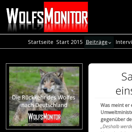
Startseite
Start 2015
Beiträge
Interv
Inter
Beiträge aus dem
Jahr 2021
Inter
Beiträge aus dem
Inter
Jahr 2020
Sa
Beiträge aus dem
Jahr 2019
ei
Beiträge aus dem
Jahr 2018
Was meint er 
Beiträge aus dem
Umweltminist
Jahr 2017
gegenüber der
Beiträge aus de
„Deshalb werde
Jahr 2016