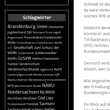
Schmidt ist d
da wäre vielle
solches WIR i
Schlagwörter
Brandenburg
DBBW
Deutscher
Vielleicht den
DJV
Jagdverband
Emsland
Ernst-Ingolf
könnte er auc
Freundeskreis freilebender
Angermann
Till Backhaus
Wölfe
Freundeskreis Freilebender Wölfe
SPD) rechnen 
Gesellschaft zum Schutz der
e.V.
Bundesumweltm
Wölfe
Goldenstedter
Goldenstedt
GzSdW
Wölfin
Helmut Dammann-
Dennoch wird
Tamke
Herdenschutz
wissen, wen S
Kurti
Herdenschutzhunde
Jagdrecht
LJN
Landesjägerschaft Niedersachsen
Markus Bathen
Mecklenburg Vorpommern
Mal abgesehe
NABU
MT6
des Erhaltung
Munsteraner Rudel
Niedersachsen
NLWKN
Bundesregieru
Olaf Lies
Nordrhein-Westfalen
Sachsen
Ein Blick auf
Pumpak
Problemwolf
Stefan
Sachsen-Anhalt
Schweiz