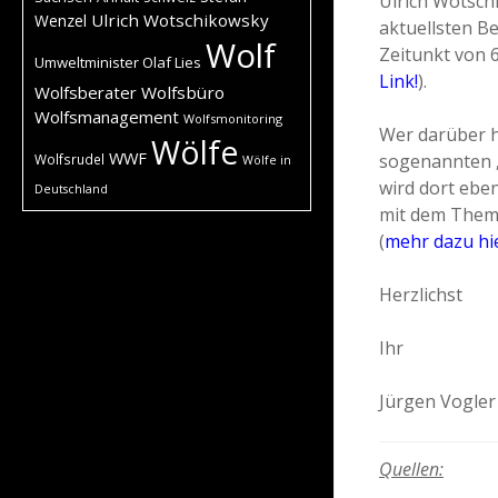
Ulrich Wotschi
Ulrich Wotschikowsky
Wenzel
aktuellsten Be
Wolf
Zeitunkt von 
Umweltminister Olaf Lies
Link!
).
Wolfsberater
Wolfsbüro
Wolfsmanagement
Wolfsmonitoring
Wer darüber h
Wölfe
WWF
sogenannten „
Wolfsrudel
Wölfe in
wird dort eben
Deutschland
mit dem Thema
(
mehr dazu hie
Herzlichst
Ihr
Jürgen Vogler
Quellen: