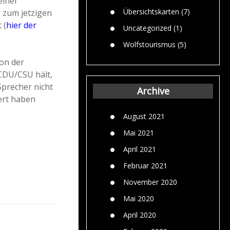
einer
Übersichtskarten
(7)
r zum jetzigen
 (
hier der
Uncategorized
(1)
Wolfstourismus
(5)
on der
CDU/CSU hält,
 Sprecher nicht
Archive
ert haben
August 2021
Mai 2021
April 2021
Februar 2021
November 2020
Mai 2020
April 2020