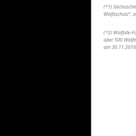
(*1) Sächsische
Wolfsschutz“, 
(*2) Wolfsite-
über 500 Wölfe“
am 30.11.2016