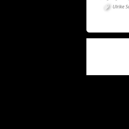
Ulrike S
Post
navigati