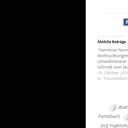
Ähnliche Beiträge
"Harmlose Norma
Wolfssichtungen
Umweltminister
Schmidt zum Ska
19. Oktober 201
In "Presseinfor
Andr
Parteibuch
,
Jörg Vogelsän