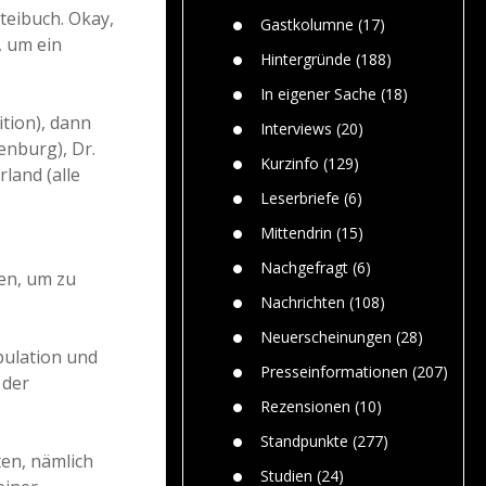
Paolo Mol
n
Gefährlic
teibuch. Okay,
Wolf fasz
Gastkolumne
(17)
Wolfs ge
, um ein
dem Men
Hintergründe
(188)
Jim Bran
In eigener Sache
(18)
Warum W
ition), dann
Mensche
Interviews
(20)
gelegentl
enburg), Dr.
Kurzinfo
(129)
land (alle
Dr. Frank
Die Jagd,
Leserbriefe
(6)
und die J
Mittendrin
(15)
Nachgefragt
(6)
en, um zu
Nachrichten
(108)
Neuerscheinungen
(28)
ulation und
Presseinformationen
(207)
 der
Rezensionen
(10)
Standpunkte
(277)
ten, nämlich
Studien
(24)