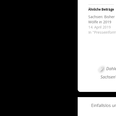
Ähnliche Beiträge
Sachsen: Bisher
Wölfe in 2019
14. April 2019
In "Presseinfor
Dahl
Sachsen
Post
Einfallslos 
navigati