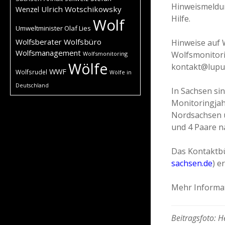
Hinweismeldun
Ulrich Wotschikowsky
Wenzel
Hilfe.
Wolf
Umweltminister Olaf Lies
Wolfsberater
Wolfsbüro
Hinweise auf 
Wolfsmanagement
Wolfsmonitori
Wolfsmonitoring
Wölfe
kontakt@lupus
WWF
Wolfsrudel
Wölfe in
Deutschland
In Sachsen sin
Monitoringjah
Nordsachsen u
und 4 Paare n
Das Kontaktbü
sachsen.de
) e
Mehr Informat
Beitragsfoto: 