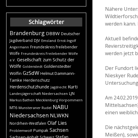
Nähere Unters
Wildtierforsc
Schlagwörter
werden kann. 
Brandenburg
DBBW
Deutscher
Aktuell befind
DJV
Jagdverband
Emsland
Ernst-Ingolf
Revierstreiti
Freundeskreis freilebender
Angermann
werden jetzt 
Wölfe
Freundeskreis Freilebender Wölfe
Gesellschaft zum Schutz der
e.V.
Wölfe
Goldenstedter
Goldenstedt
Der Fundort l
GzSdW
Wölfin
Helmut Dammann-
Nieskyer Rude
Tamke
Herdenschutz
Untersuchung
Kurti
Herdenschutzhunde
Jagdrecht
LJN
Landesjägerschaft Niedersachsen
Am 24.02.2019
Markus Bathen
Mecklenburg Vorpommern
Mittelsachsen
NABU
MT6
Munsteraner Rudel
einen weiblich
Niedersachsen
NLWKN
Olaf Lies
Nordrhein-Westfalen
Die nächstgel
Sachsen
Pumpak
Problemwolf
Meißen), sowi
Stefan
Sachsen-Anhalt
Schweiz