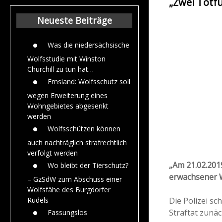
„Zwei Totfu
Beiträge aus dem
Jahr 2015
Neueste Beiträge
Was die niedersächsische
Wolfsstudie mit Winston
Churchill zu tun hat…
Emsland: Wolfsschutz soll
wegen Erweiterung eines
Wohngebietes abgesenkt
werden
Wolfsschützen können
auch nachträglich strafrechtlich
verfolgt werden
„Am 21.02.2019
Wo bleibt der Tierschutz?
erwachsener 
– GzSdW zum Abschuss einer
Wolfsfähe des Burgdorfer
Die Polizei s
Rudels
Straftat zunä
Fassungslos