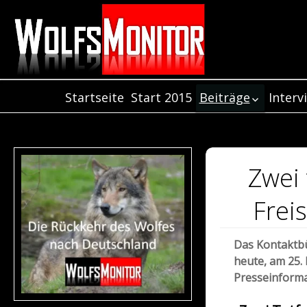
Startseite
Start 2015
Beiträge
Interv
Inter
Beiträge aus dem
Jahr 2021
Inter
Beiträge aus dem
Inter
Jahr 2020
Zwei 
Beiträge aus de
Jahr 2019
Frei
Beiträge aus dem
Jahr 2018
Das Kontaktbü
Beiträge aus dem
heute, am 25.
Jahr 2017
Presseinforma
Beiträge aus dem
Jahr 2016