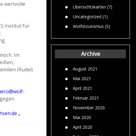
e wertvolle
Übersichtskarten
(7)
Uncategorized
(1)
 Institut für
Wolfstourismus
(5)
:
ng.
Archive
misch. Im
eißen,
August 2021
milien (Rudel)
Mai 2021
April 2021
uero@wolf-
Februar 2021
tgegen.
November 2020
hsen.de
„
Mai 2020
April 2020