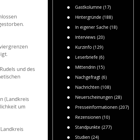
Paolo Mol
n
Gefährlic
Wolf fasz
Gastkolumne
(17)
Wolfs ge
dem Men
hlossen
Hintergründe
(188)
gestorben.
Jim Bran
In eigener Sache
(18)
Warum W
Mensche
Interviews
(20)
gelegentl
eviergrenzen
Kurzinfo
(129)
Dr. Frank
igt.
Die Jagd,
Leserbriefe
(6)
und die J
Mittendrin
(15)
 Rudels und des
netischen
Nachgefragt
(6)
Nachrichten
(108)
Neuerscheinungen
(28)
n (Landkreis
lichkeit um
Presseinformationen
(207)
Rezensionen
(10)
Standpunkte
(277)
(Landkreis
Studien
(24)