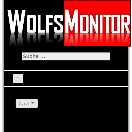
Suche
nach:
Sidebar