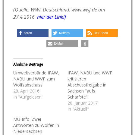
(Quelle: WWF Deutschland, www.wwf.de am
27.4.2016,
hier der Link!)
teilen
twittern
RSS-feed
E-Mail
Ähnliche Beiträge
Umweltverbände IFAW,
IFAW, NABU und WWF
NABU und WWF zum
kritisieren
Wolfsabschuss:
Abschussfreigabe in
28. April 2016
Sachsen "aufs
In "Aufgelesen"
Schärfste"!
20. Januar 2017
In "Aktuell"
MU-Info: Zwei
Antworten zu Wölfen in
Niedersachsen