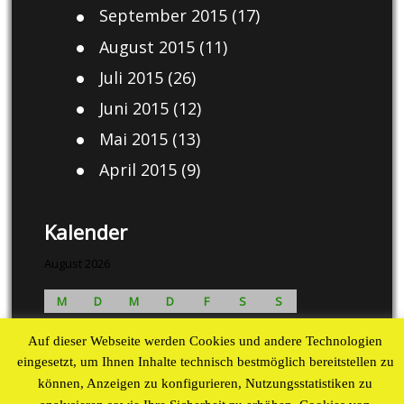
September 2015
(17)
August 2015
(11)
Juli 2015
(26)
Juni 2015
(12)
Mai 2015
(13)
April 2015
(9)
Kalender
August 2026
M
D
M
D
F
S
S
1
2
Auf dieser Webseite werden Cookies und andere Technologien
3
4
5
6
7
8
9
eingesetzt, um Ihnen Inhalte technisch bestmöglich bereitstellen zu
10
11
12
13
14
15
16
können, Anzeigen zu konfigurieren, Nutzungsstatistiken zu
17
18
19
20
21
22
23