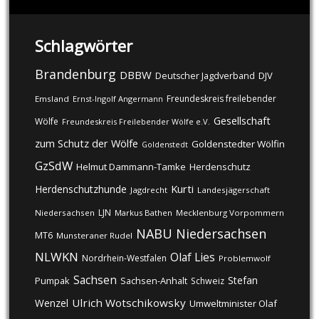
Schlagwörter
Brandenburg
DBBW
DJV
Deutscher Jagdverband
Freundeskreis freilebender
Emsland
Ernst-Ingolf Angermann
Gesellschaft
Wölfe
Freundeskreis Freilebender Wölfe e.V.
zum Schutz der Wölfe
Goldenstedter Wölfin
Goldenstedt
GzSdW
Helmut Dammann-Tamke
Herdenschutz
Kurti
Herdenschutzhunde
Jagdrecht
Landesjägerschaft
LJN
Niedersachsen
Markus Bathen
Mecklenburg Vorpommern
NABU
Niedersachsen
MT6
Munsteraner Rudel
NLWKN
Olaf Lies
Nordrhein-Westfalen
Problemwolf
Sachsen
Stefan
Pumpak
Sachsen-Anhalt
Schweiz
Ulrich Wotschikowsky
Wenzel
Umweltminister Olaf