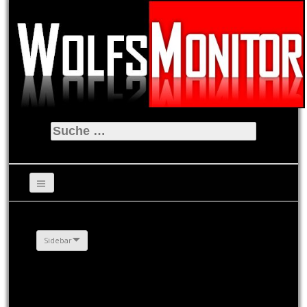
Suche
nach:
Sidebar