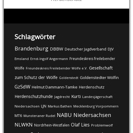
Schlagwörter
Brandenburg
DBBW
DJV
Deutscher Jagdverband
Freundeskreis freilebender
Emsland
Ernst-Ingolf Angermann
Gesellschaft
Wölfe
Freundeskreis Freilebender Wölfe e.V.
zum Schutz der Wölfe
Goldenstedter Wölfin
Goldenstedt
GzSdW
Helmut Dammann-Tamke
Herdenschutz
Kurti
Herdenschutzhunde
Jagdrecht
Landesjägerschaft
LJN
Niedersachsen
Markus Bathen
Mecklenburg Vorpommern
NABU
Niedersachsen
MT6
Munsteraner Rudel
NLWKN
Olaf Lies
Nordrhein-Westfalen
Problemwolf