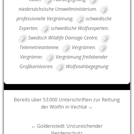
niedersächsische Umweltministerium
,
professionelle Vergrämung
,
schwedische
Experten
,
schwedische Wolfsexperten
,
Swedisch Wildlife Damage Centre
,
Telemetrieantenne
,
Vergrämen
,
Vergrämer
,
Vergrämung freilebender
Großkarnivoren
,
Wolfsnahbegegnung
Post
Bereits über 53.000 Unterschriften zur Rettung
der Wölfin in Vechta! →
navigation
← Goldenstedt: Unzureichender
Herdenschutz