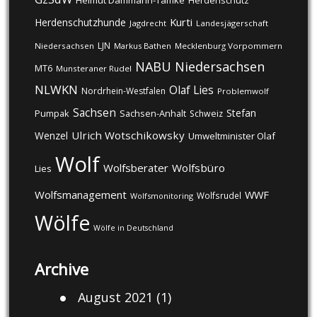
Helmut Dammann-Tamke
Herdenschutz
Kurti
Herdenschutzhunde
Jagdrecht
Landesjägerschaft
LJN
Niedersachsen
Markus Bathen
Mecklenburg Vorpommern
NABU
Niedersachsen
MT6
Munsteraner Rudel
NLWKN
Olaf Lies
Nordrhein-Westfalen
Problemwolf
Sachsen
Stefan
Pumpak
Sachsen-Anhalt
Schweiz
Ulrich Wotschikowsky
Wenzel
Umweltminister Olaf
Wolf
Wolfsberater
Wolfsbüro
Lies
Wolfsmanagement
WWF
Wolfsrudel
Wolfsmonitoring
Wölfe
Wölfe in Deutschland
Archive
August 2021
(1)