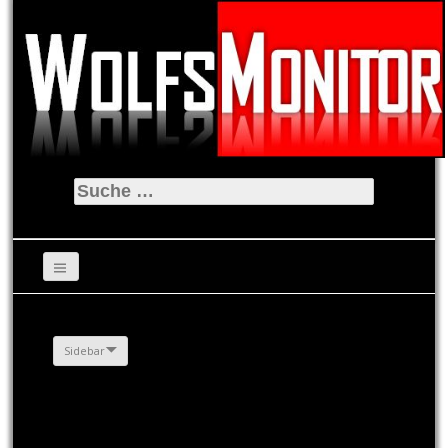
Suche
nach:
Sidebar