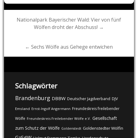
Post
Nationalpark Bayerischer Wald: Vier von fünf
Wölfen droht der Abschuss! →
navigation
← Sechs Wölfe aus Gehege entwichen
Schlagwörter
Brandenburg
DBBW
DJV
Deutscher Jagdverband
Freundeskreis freilebender
Emsland
Ernst-Ingolf Angermann
Gesellschaft
Wölfe
Freundeskreis Freilebender Wölfe e.V.
zum Schutz der Wölfe
Goldenstedter Wölfin
Goldenstedt
GzSdW