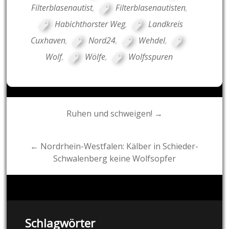
Filterblasenautist
,
Filterblasenautisten
,
Habichthorster Weg
,
Landkreis
Cuxhaven
,
Nord24
,
Wehdel
,
Wolf
,
Wölfe
,
Wolfsspuren
Post
Ruhen und schweigen! →
navigation
← Nordrhein-Westfalen: Kälber in Schieder-
Schwalenberg keine Wolfsopfer
Schlagwörter