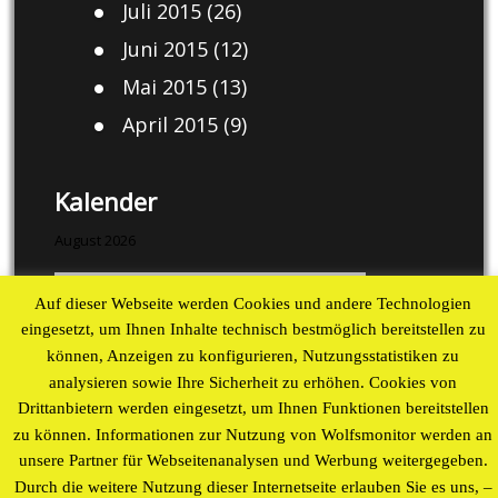
Juli 2015
(26)
Juni 2015
(12)
Mai 2015
(13)
April 2015
(9)
Kalender
August 2026
M
D
M
D
F
S
S
Auf dieser Webseite werden Cookies und andere Technologien
1
2
eingesetzt, um Ihnen Inhalte technisch bestmöglich bereitstellen zu
3
4
5
6
7
8
9
können, Anzeigen zu konfigurieren, Nutzungsstatistiken zu
10
11
12
13
14
15
16
analysieren sowie Ihre Sicherheit zu erhöhen. Cookies von
17
18
19
20
21
22
23
Drittanbietern werden eingesetzt, um Ihnen Funktionen bereitstellen
24
25
26
27
28
29
30
zu können. Informationen zur Nutzung von Wolfsmonitor werden an
31
unsere Partner für Webseitenanalysen und Werbung weitergegeben.
« Aug
Durch die weitere Nutzung dieser Internetseite erlauben Sie es uns, –