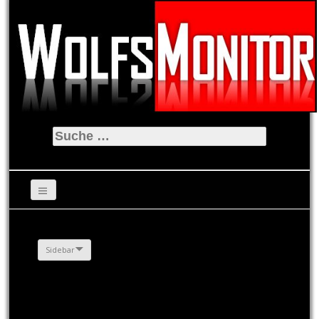
Suche
nach:
Sidebar