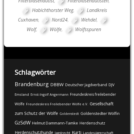
Filterblasenautist
,
Filterblasenautisten
,
Habichthorster Weg
,
Landkreis
Cuxhaven
,
Nord24
,
Wehdel
,
Wolf
,
Wölfe
,
Wolfsspuren
Schlagwörter
Brandenburg
DBBW
DJV
Deutscher Jagdverband
Freundeskreis freilebender
Emsland
Ernst-Ingolf Angermann
Gesellschaft
Wölfe
Freundeskreis Freilebender Wölfe e.V.
zum Schutz der Wölfe
Goldenstedter Wölfin
Goldenstedt
GzSdW
Helmut Dammann-Tamke
Herdenschutz
Kurti
Herdenschutzhunde
Jagdrecht
Landesjägerschaft