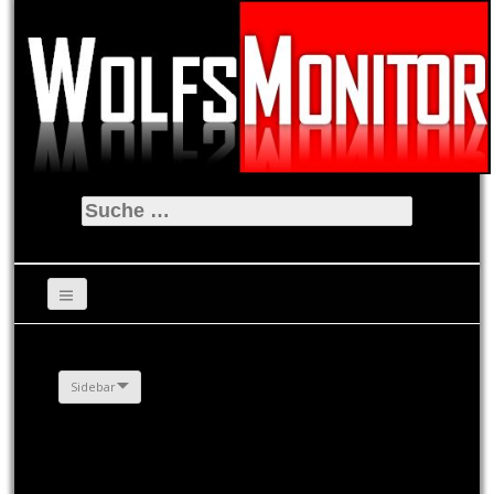
Suche
nach:
Sidebar