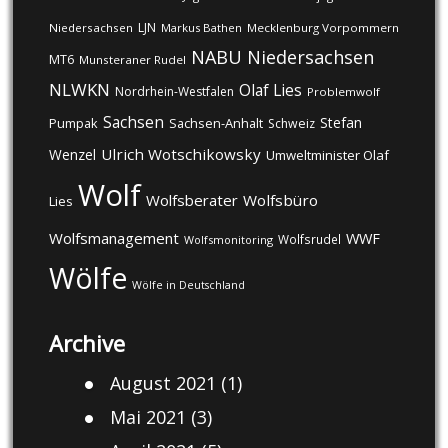
LJN
Niedersachsen
Markus Bathen
Mecklenburg Vorpommern
NABU
Niedersachsen
MT6
Munsteraner Rudel
NLWKN
Olaf Lies
Nordrhein-Westfalen
Problemwolf
Sachsen
Stefan
Pumpak
Sachsen-Anhalt
Schweiz
Ulrich Wotschikowsky
Wenzel
Umweltminister Olaf
Wolf
Wolfsberater
Wolfsbüro
Lies
Wolfsmanagement
WWF
Wolfsrudel
Wolfsmonitoring
Wölfe
Wölfe in Deutschland
Archive
August 2021
(1)
Mai 2021
(3)