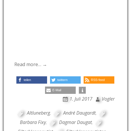
Read more… →
teilen
twittern
RSS-feed
E-Mail
1. Juli 2017
Vogler
Altluneberg
,
André Daugardt
,
Barbara Fixy
,
Dagmar Daugat
,