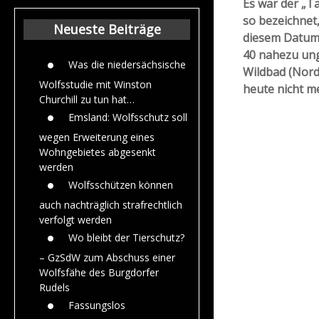
Es war der „Ta
Beiträge aus dem
so bezeichnet,
Jahr 2015
Neueste Beiträge
diesem Datum 
40 nahezu ung
Was die niedersächsische
Wildbad (Nord
Wolfsstudie mit Winston
heute nicht me
Churchill zu tun hat…
Emsland: Wolfsschutz soll
wegen Erweiterung eines
Wohngebietes abgesenkt
werden
Wolfsschützen können
auch nachträglich strafrechtlich
verfolgt werden
Wo bleibt der Tierschutz?
– GzSdW zum Abschuss einer
Wolfsfähe des Burgdorfer
Rudels
Fassungslos