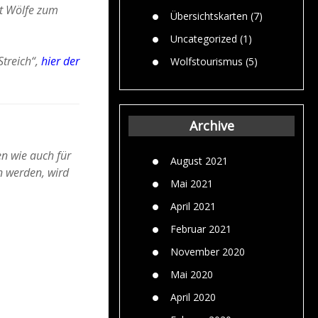
bt Wölfe zum
Übersichtskarten
(7)
Uncategorized
(1)
Streich“,
hier der
Wolfstourismus
(5)
Archive
en wie auch für
August 2021
n werden, wird
Mai 2021
April 2021
Februar 2021
November 2020
Mai 2020
April 2020