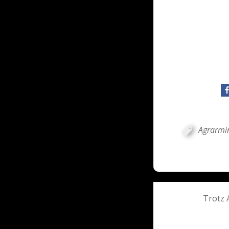
Agrarmin
Post
Trotz 
navigati