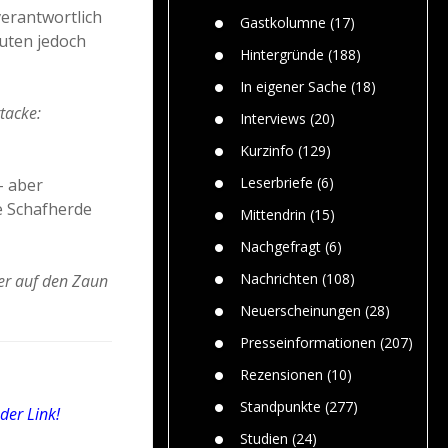
Paolo Mol
n
Gefährlic
verantwortlich
Wolf fasz
Gastkolumne
(17)
Wolfs ge
euten jedoch
dem Men
Hintergründe
(188)
Jim Bran
In eigener Sache
(18)
Warum W
tacke:
Mensche
Interviews
(20)
gelegentl
Kurzinfo
(129)
Dr. Frank
Die Jagd,
Leserbriefe
(6)
– aber
und die J
e Schafherde
Mittendrin
(15)
Nachgefragt
(6)
Nachrichten
(108)
ter auf den Zaun
Neuerscheinungen
(28)
Presseinformationen
(207)
Rezensionen
(10)
Standpunkte
(277)
der Link!
Studien
(24)