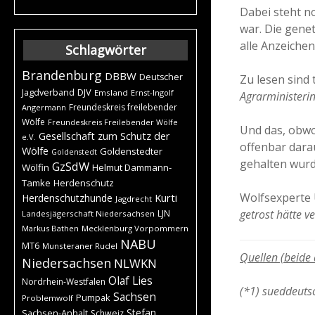
Dabei steht no
war. Die gene
alle Anzeichen
Schlagwörter
Brandenburg
DBBW
Deutscher
Zu lesen sind 
DJV
Jagdverband
Emsland
Ernst-Ingolf
Agrarministerin
Freundeskreis freilebender
Angermann
Wölfe
Freundeskreis Freilebender Wölfe
Und das, obwo
Gesellschaft zum Schutz der
e.V.
offenbar dara
Wölfe
Goldenstedter
Goldenstedt
gehalten wurd
GzSdW
Wölfin
Helmut Dammann-
Tamke
Herdenschutz
Wolfsexperte 
Kurti
Herdenschutzhunde
Jagdrecht
getrost hätte v
LJN
Landesjägerschaft Niedersachsen
Markus Bathen
Mecklenburg Vorpommern
NABU
MT6
Munsteraner Rudel
Quellen (beide
Niedersachsen
NLWKN
Olaf Lies
Nordrhein-Westfalen
(*1) sueddeuts
Sachsen
Pumpak
Problemwolf
Stefan
Sachsen-Anhalt
Schweiz