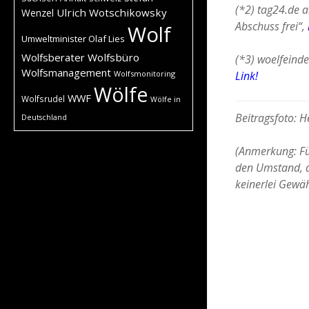
(*2) tag24.de a
Ulrich Wotschikowsky
Wenzel
Abschuss frei“,
Wolf
Umweltminister Olaf Lies
Wolfsberater
Wolfsbüro
(*3) woelfeinde
Wolfsmanagement
Link!
Wolfsmonitoring
Wölfe
WWF
Wolfsrudel
Wölfe in
Beitragsfoto: 
Deutschland
(Anmerkung: Für
den Umstand, d
keinerlei Gew