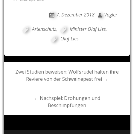
7. Dezember 2018
Vogler
Artenschutz
,
Minister Olaf Lies
,
Olaf Lies
Post
Zwei Studien beweisen: Wolfsrudel halten ihre
Reviere von der Schweinepest frei →
navigation
← Nachspiel: Drohungen und
Beschimpfungen