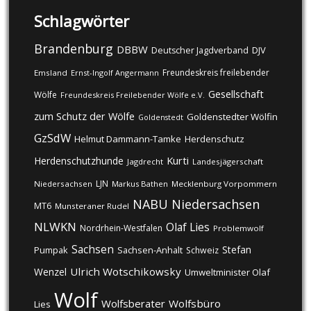
Schlagwörter
Brandenburg
DBBW
DJV
Deutscher Jagdverband
Freundeskreis freilebender
Emsland
Ernst-Ingolf Angermann
Gesellschaft
Wölfe
Freundeskreis Freilebender Wölfe e.V.
zum Schutz der Wölfe
Goldenstedter Wölfin
Goldenstedt
GzSdW
Helmut Dammann-Tamke
Herdenschutz
Kurti
Herdenschutzhunde
Jagdrecht
Landesjägerschaft
LJN
Niedersachsen
Markus Bathen
Mecklenburg Vorpommern
NABU
Niedersachsen
MT6
Munsteraner Rudel
NLWKN
Olaf Lies
Nordrhein-Westfalen
Problemwolf
Sachsen
Stefan
Pumpak
Sachsen-Anhalt
Schweiz
Ulrich Wotschikowsky
Wenzel
Umweltminister Olaf
Wolf
Wolfsberater
Wolfsbüro
Lies