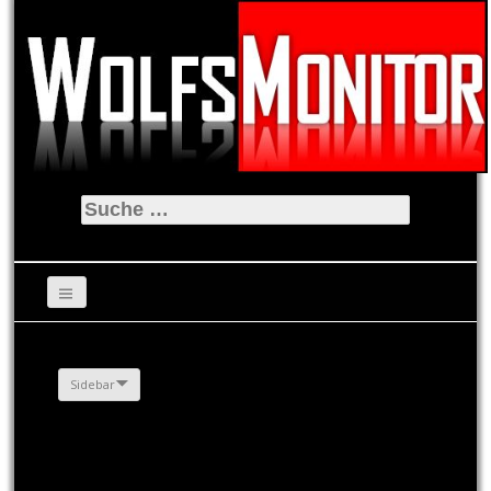
Suche
nach:
Sidebar