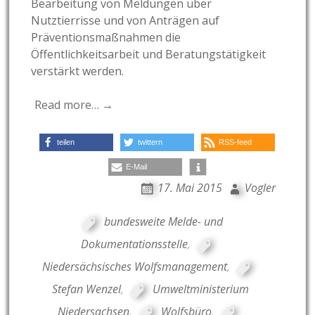
Bearbeitung von Meldungen über
Nutztierrisse und von Anträgen auf
Präventionsmaßnahmen die
Öffentlichkeitsarbeit und Beratungstätigkeit
verstärkt werden.
Read more… →
teilen
twittern
RSS-feed
E-Mail
17. Mai 2015
Vogler
bundesweite Melde- und
Dokumentationsstelle
,
Niedersächsisches Wolfsmanagement
,
Stefan Wenzel
,
Umweltministerium
Niedersachsen
,
Wolfsbüro
,