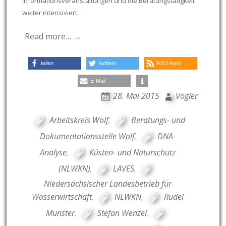
Informationsveranstaltungen und die Beratungstätigkeit
weiter intensiviert.
Read more… →
teilen
twittern
RSS-feed
E-Mail
28. Mai 2015
Vogler
Arbeitskreis Wolf
,
Beratungs- und
Dokumentationsstelle Wolf
,
DNA-
Analyse
,
Küsten- und Naturschutz
(NLWKN)
,
LAVES
,
Niedersächsischer Landesbetrieb für
Wasserwirtschaft
,
NLWKN
,
Rudel
Munster
,
Stefan Wenzel
,