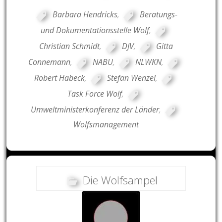
Barbara Hendricks
,
Beratungs-
und Dokumentationsstelle Wolf
,
Christian Schmidt
,
DJV
,
Gitta
Connemann
,
NABU
,
NLWKN
,
Robert Habeck
,
Stefan Wenzel
,
Task Force Wolf
,
Umweltministerkonferenz der Länder
,
Wolfsmanagement
Die Wolfsampel