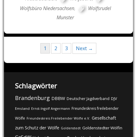
Wolfsbüro Niedersachsen
,
Wolfsrudel
Munster
Posts
1
2
3
Next →
navigation
Schlagwörter
Brandenburg
DBBW
DJV
Deutscher Jagdverband
Freundeskreis freilebender
Emsland
Ernst-Ingolf Angermann
Gesellschaft
Wölfe
Freundeskreis Freilebender Wölfe e.V.
zum Schutz der Wölfe
Goldenstedter Wölfin
Goldenstedt