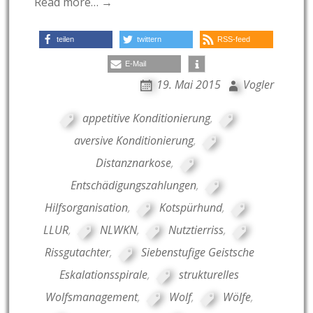
Read more… →
teilen
twittern
RSS-feed
E-Mail
19. Mai 2015
Vogler
appetitive Konditionierung
,
aversive Konditionierung
,
Distanznarkose
,
Entschädigungszahlungen
,
Hilfsorganisation
,
Kotspürhund
,
LLUR
,
NLWKN
,
Nutztierriss
,
Rissgutachter
,
Siebenstufige Geistsche
Eskalationsspirale
,
strukturelles
Wolfsmanagement
,
Wolf
,
Wölfe
,