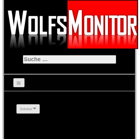
Suche
nach:
Sidebar