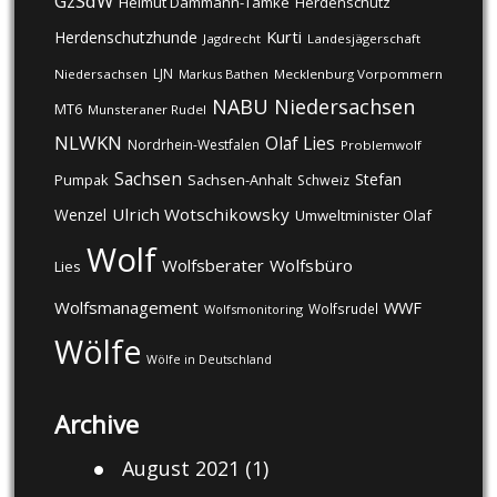
GzSdW
Helmut Dammann-Tamke
Herdenschutz
Kurti
Herdenschutzhunde
Jagdrecht
Landesjägerschaft
LJN
Niedersachsen
Markus Bathen
Mecklenburg Vorpommern
NABU
Niedersachsen
MT6
Munsteraner Rudel
NLWKN
Olaf Lies
Nordrhein-Westfalen
Problemwolf
Sachsen
Stefan
Pumpak
Sachsen-Anhalt
Schweiz
Ulrich Wotschikowsky
Wenzel
Umweltminister Olaf
Wolf
Wolfsberater
Wolfsbüro
Lies
Wolfsmanagement
WWF
Wolfsrudel
Wolfsmonitoring
Wölfe
Wölfe in Deutschland
Archive
August 2021
(1)