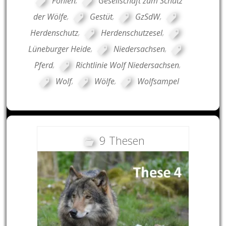
Fohlen
,
Gesellschaft zum Schutz
der Wölfe
,
Gestüt
,
GzSdW
,
Herdenschutz
,
Herdenschutzesel
,
Lüneburger Heide
,
Niedersachsen
,
Pferd
,
Richtlinie Wolf Niedersachsen
,
Wolf
,
Wölfe
,
Wolfsampel
9 Thesen