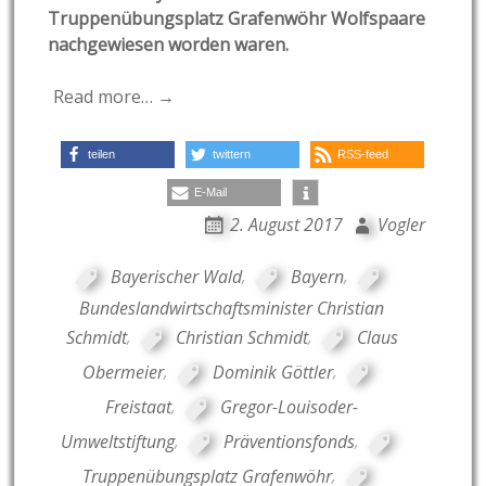
Truppenübungsplatz Grafenwöhr Wolfspaare
nachgewiesen worden waren.
Read more… →
teilen
twittern
RSS-feed
E-Mail
2. August 2017
Vogler
Bayerischer Wald
,
Bayern
,
Bundeslandwirtschaftsminister Christian
Schmidt
,
Christian Schmidt
,
Claus
Obermeier
,
Dominik Göttler
,
Freistaat
,
Gregor-Louisoder-
Umweltstiftung
,
Präventionsfonds
,
Truppenübungsplatz Grafenwöhr
,