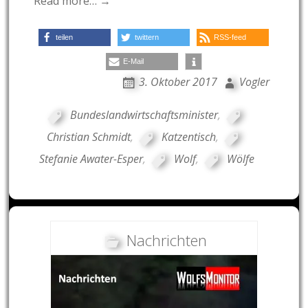
Read more… →
teilen
twittern
RSS-feed
E-Mail
3. Oktober 2017
Vogler
Bundeslandwirtschaftsminister
,
Christian Schmidt
,
Katzentisch
,
Stefanie Awater-Esper
,
Wolf
,
Wölfe
Nachrichten