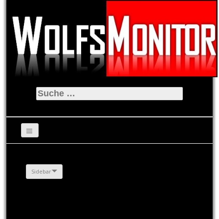
Suche
nach:
Sidebar