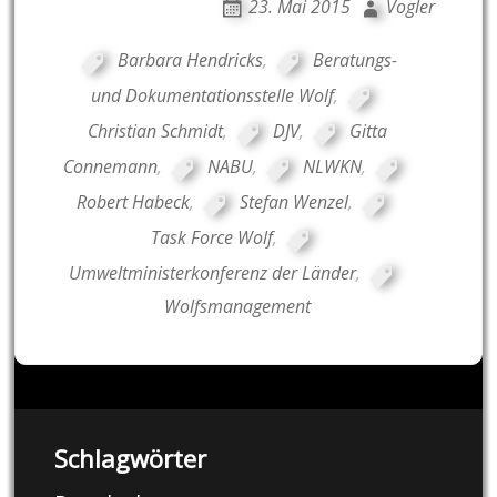
23. Mai 2015
Vogler
Barbara Hendricks
,
Beratungs-
und Dokumentationsstelle Wolf
,
Christian Schmidt
,
DJV
,
Gitta
Connemann
,
NABU
,
NLWKN
,
Robert Habeck
,
Stefan Wenzel
,
Task Force Wolf
,
Umweltministerkonferenz der Länder
,
Wolfsmanagement
Schlagwörter