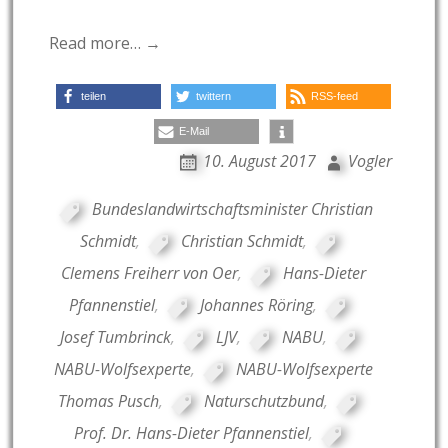
Read more… →
teilen
twittern
RSS-feed
E-Mail
10. August 2017
Vogler
Bundeslandwirtschaftsminister Christian
Schmidt
,
Christian Schmidt
,
Clemens Freiherr von Oer
,
Hans-Dieter
Pfannenstiel
,
Johannes Röring
,
Josef Tumbrinck
,
LJV
,
NABU
,
NABU-Wolfsexperte
,
NABU-Wolfsexperte
Thomas Pusch
,
Naturschutzbund
,
Prof. Dr. Hans-Dieter Pfannenstiel
,