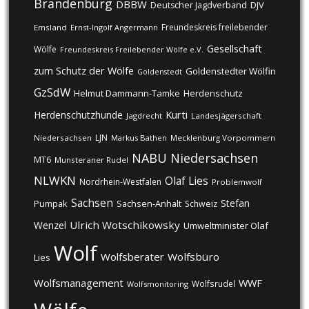
Brandenburg
DBBW
DJV
Deutscher Jagdverband
Freundeskreis freilebender
Emsland
Ernst-Ingolf Angermann
Gesellschaft
Wölfe
Freundeskreis Freilebender Wölfe e.V.
zum Schutz der Wölfe
Goldenstedter Wölfin
Goldenstedt
GzSdW
Helmut Dammann-Tamke
Herdenschutz
Kurti
Herdenschutzhunde
Jagdrecht
Landesjägerschaft
LJN
Niedersachsen
Markus Bathen
Mecklenburg Vorpommern
NABU
Niedersachsen
MT6
Munsteraner Rudel
NLWKN
Olaf Lies
Nordrhein-Westfalen
Problemwolf
Sachsen
Stefan
Pumpak
Sachsen-Anhalt
Schweiz
Ulrich Wotschikowsky
Wenzel
Umweltminister Olaf
Wolf
Wolfsberater
Wolfsbüro
Lies
Wolfsmanagement
WWF
Wolfsrudel
Wolfsmonitoring