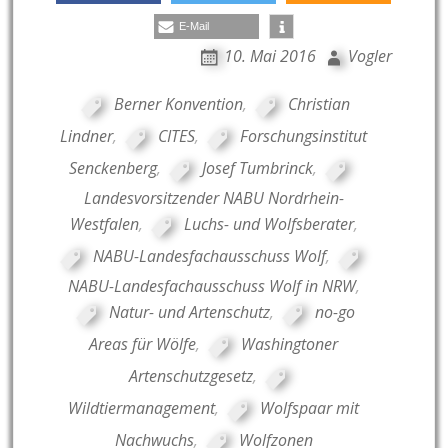
E-Mail
10. Mai 2016
Vogler
Berner Konvention
,
Christian
Lindner
,
CITES
,
Forschungsinstitut
Senckenberg
,
Josef Tumbrinck
,
Landesvorsitzender NABU Nordrhein-
Westfalen
,
Luchs- und Wolfsberater
,
NABU-Landesfachausschuss Wolf
,
NABU-Landesfachausschuss Wolf in NRW
,
Natur- und Artenschutz
,
no-go
Areas für Wölfe
,
Washingtoner
Artenschutzgesetz
,
Wildtiermanagement
,
Wolfspaar mit
Nachwuchs
,
Wolfzonen