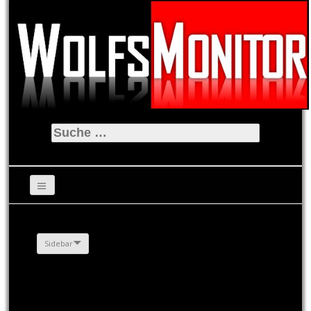
Suche
nach:
Sidebar