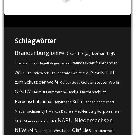
Schlagwörter
Brandenburg
DBBW
DJV
Deutscher Jagdverband
Freundeskreis freilebender
Emsland
Ernst-Ingolf Angermann
Gesellschaft
Wölfe
Freundeskreis Freilebender Wölfe e.V.
zum Schutz der Wölfe
Goldenstedter Wölfin
Goldenstedt
GzSdW
Helmut Dammann-Tamke
Herdenschutz
Kurti
Herdenschutzhunde
Jagdrecht
Landesjägerschaft
LJN
Niedersachsen
Markus Bathen
Mecklenburg Vorpommern
NABU
Niedersachsen
MT6
Munsteraner Rudel
NLWKN
Olaf Lies
Nordrhein-Westfalen
Problemwolf