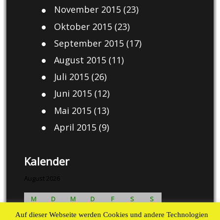
November 2015
(23)
Oktober 2015
(23)
September 2015
(17)
August 2015
(11)
Juli 2015
(26)
Juni 2015
(12)
Mai 2015
(13)
April 2015
(9)
Kalender
August 2026
M
D
M
D
F
S
S
1
2
Auf dieser Webseite werden Cookies und andere Technologien