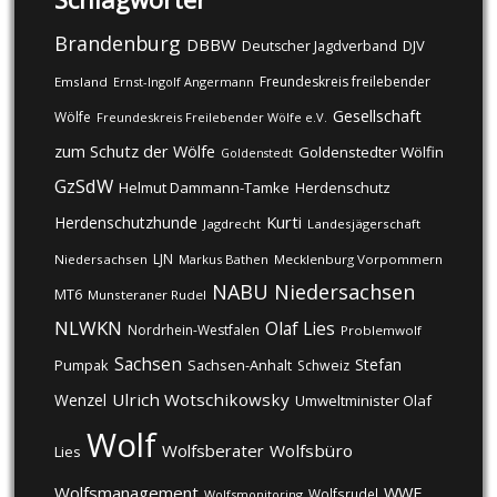
Brandenburg
DBBW
DJV
Deutscher Jagdverband
Freundeskreis freilebender
Emsland
Ernst-Ingolf Angermann
Gesellschaft
Wölfe
Freundeskreis Freilebender Wölfe e.V.
zum Schutz der Wölfe
Goldenstedter Wölfin
Goldenstedt
GzSdW
Helmut Dammann-Tamke
Herdenschutz
Kurti
Herdenschutzhunde
Jagdrecht
Landesjägerschaft
LJN
Niedersachsen
Markus Bathen
Mecklenburg Vorpommern
NABU
Niedersachsen
MT6
Munsteraner Rudel
NLWKN
Olaf Lies
Nordrhein-Westfalen
Problemwolf
Sachsen
Stefan
Pumpak
Sachsen-Anhalt
Schweiz
Ulrich Wotschikowsky
Wenzel
Umweltminister Olaf
Wolf
Wolfsberater
Wolfsbüro
Lies
Wolfsmanagement
WWF
Wolfsrudel
Wolfsmonitoring