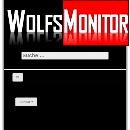
Suche
nach:
Sidebar