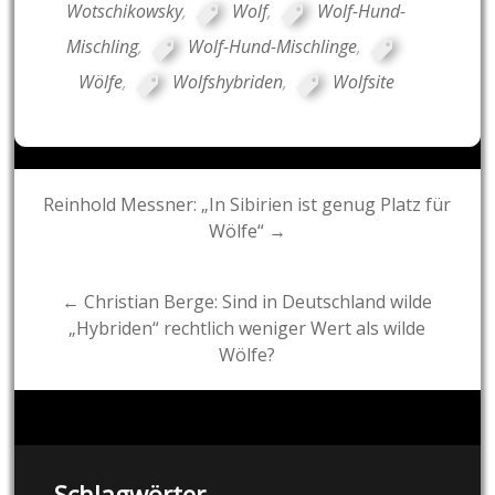
Wotschikowsky
,
Wolf
,
Wolf-Hund-
Mischling
,
Wolf-Hund-Mischlinge
,
Wölfe
,
Wolfshybriden
,
Wolfsite
Post
Reinhold Messner: „In Sibirien ist genug Platz für
Wölfe“ →
navigation
← Christian Berge: Sind in Deutschland wilde
„Hybriden“ rechtlich weniger Wert als wilde
Wölfe?
Schlagwörter