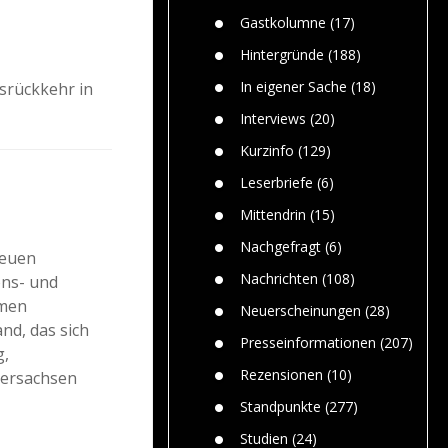
Paolo Mol
n
Gefährlic
Wolf fasz
Gastkolumne
(17)
Wolfs ge
dem Men
Hintergründe
(188)
Jim Bran
In eigener Sache
(18)
srückkehr in
Warum W
Mensche
Interviews
(20)
gelegentl
Kurzinfo
(129)
Dr. Frank
Die Jagd,
Leserbriefe
(6)
und die J
Mittendrin
(15)
Nachgefragt
(6)
neuen
Nachrichten
(108)
ons- und
mmen
Neuerscheinungen
(28)
nd, das sich
Presseinformationen
(207)
g,
Rezensionen
(10)
dersachsen
Standpunkte
(277)
Studien
(24)