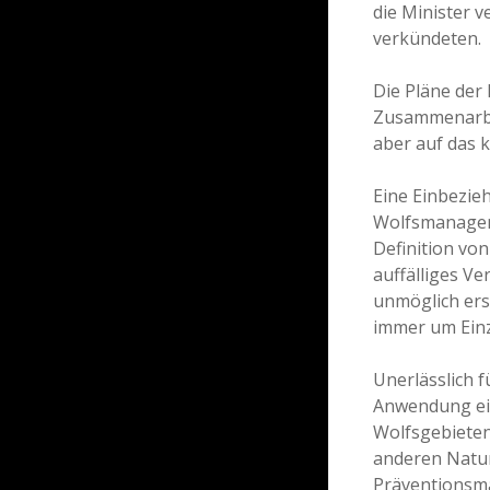
die Minister
verkündeten.
Die Pläne der
Zusammenarbei
aber auf das 
Eine Einbezie
Wolfsmanagem
Definition vo
auffälliges Ve
unmöglich ers
immer um Einz
Unerlässlich 
Anwendung ei
Wolfsgebieten
anderen Natur
Präventionsm