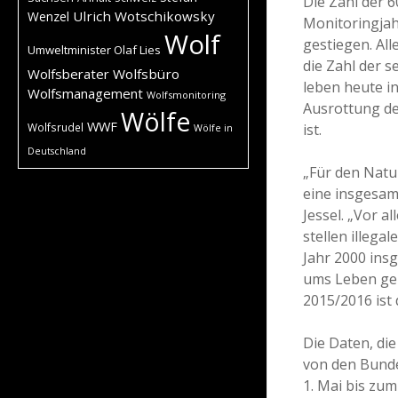
Die Zahl der 
Ulrich Wotschikowsky
Wenzel
Monitoringjah
Wolf
gestiegen. All
Umweltminister Olaf Lies
die Zahl der s
Wolfsberater
Wolfsbüro
leben heute i
Wolfsmanagement
Wolfsmonitoring
Ausrottung de
Wölfe
WWF
ist.
Wolfsrudel
Wölfe in
Deutschland
„Für den Natur
eine insgesam
Jessel. „Vor 
stellen illega
Jahr 2000 ins
ums Leben gek
2015/2016 ist 
Die Daten, die
von den Bunde
1. Mai bis zum