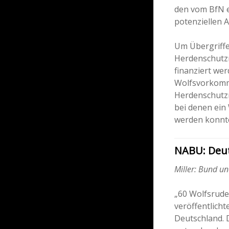
den vom BfN e
potenziellen 
Um Übergriffe
Herdenschutz
finanziert wer
Wolfsvorkomme
Herdenschutz
bei denen ein
werden konnte
NABU: Deut
Miller: Bund u
„60 Wolfsrude
veröffentlich
Deutschland. 