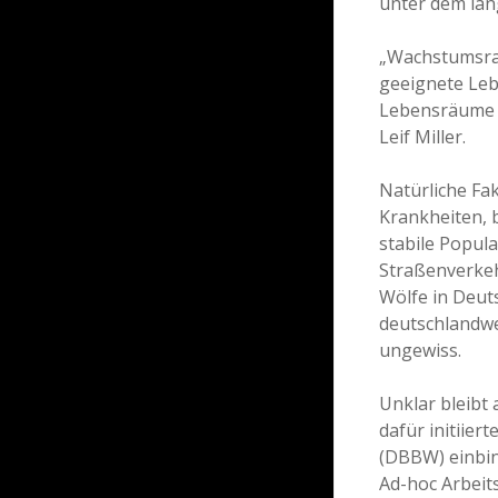
unter dem lan
„Wachstumsrat
geeignete Leb
Lebensräume 
Leif Miller.
Natürliche Fa
Krankheiten, 
stabile Popul
Straßenverkehr
Wölfe in Deut
deutschlandwei
ungewiss.
Unklar bleibt
dafür initiie
(DBBW) einbin
Ad-hoc Arbeit