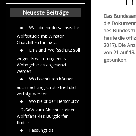
En
Beiträge aus dem
Jahr 2015
Neueste Beiträge
Das Bundesamt
die Dokumenta
Was die niedersächsische
des Bundes z
Wolfsstudie mit Winston
heute die offi
Churchill zu tun hat…
2017). Die An
Emsland: Wolfsschutz soll
von 21 auf 13.
wegen Erweiterung eines
gesunken.
Wohngebietes abgesenkt
werden
Wolfsschützen können
auch nachträglich strafrechtlich
verfolgt werden
Wo bleibt der Tierschutz?
– GzSdW zum Abschuss einer
Wolfsfähe des Burgdorfer
Rudels
Fassungslos