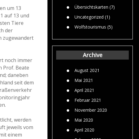
Übersichtskarten
(7)
gen um 13
21 auf 13 und
Uncategorized
(1)
isten Tiere
Wolfstourismus
(5)
ch der
en zugewandert
Archive
Art noch immer
n Prof. Beate
August 2021
and; daneben
Mai 2021
chland seit dem
traßenverkehr
April 2021
onitoringjahr
Februar 2021
en.
November 2020
tlicht, werden
Mai 2020
ft jeweils vom
April 2020
 mit einem