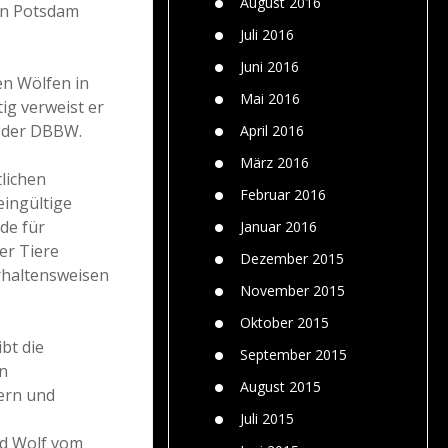
August 2016
in Potsdam
Juli 2016
Juni 2016
en Wölfen in
Mai 2016
ig verweist er
n der DBBW.
April 2016
März 2016
lichen
Februar 2016
ingültige
de für
Januar 2016
er Tiere
Dezember 2015
erhaltensweisen
November 2015
Oktober 2015
bt die
September 2015
n
August 2015
ern und
Juli 2015
nd Wolf vom