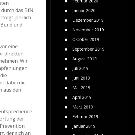
Februar 2020
sten
 durch das BfN
Januar 2020
olgt jährlich
Dezember 2019
n Bund und
November 2019
Oktober 2019
vor eine
September 2019
r direkten
August 2019
 nehmen. Wir
empfehlungen
Juli 2019
die
Juni 2019
et dabei die
Mai 2019
n aus den
April 2019
März 2019
entsprechende
Februar 2019
wortung der
 Prävention
Januar 2019
z, der sich an