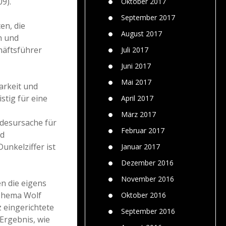
9).
Oktober 2017
September 2017
en, die
August 2017
n und
häftsführer
Juli 2017
Juni 2017
Mai 2017
arkeit und
stig für eine
April 2017
März 2017
odesursache für
Februar 2017
nd
unkelziffer ist
Januar 2017
Dezember 2016
November 2016
n die eigens
 Thema Wolf
Oktober 2016
 eingerichtete
September 2016
Ergebnis, wie