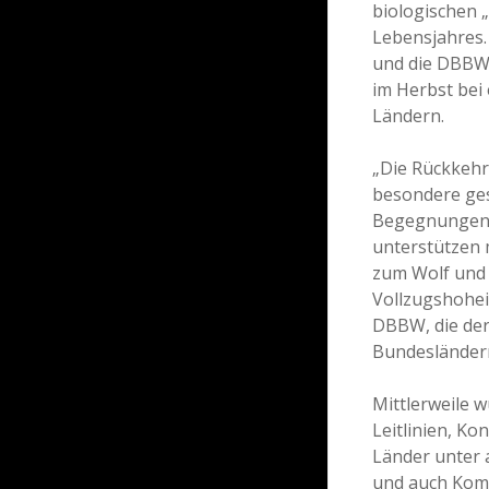
biologischen 
Lebensjahres.
und die DBBW
im Herbst bei
Ländern.
„Die Rückkehr 
besondere ges
Begegnungen u
unterstützen 
zum Wolf und 
Vollzugshoheit
DBBW, die der
Bundesländer
Mittlerweile
Leitlinien, Ko
Länder unter 
und auch Komp