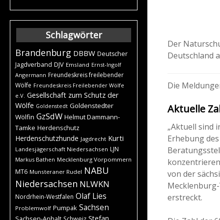
Schlagwörter
Der Naturschu
Brandenburg
DBBW
Deutscher
Deutschland a
DJV
Jagdverband
Emsland
Ernst-Ingolf
Freundeskreis freilebender
Angermann
Die Meldunge
Wölfe
Freundeskreis Freilebender Wölfe
Gesellschaft zum Schutz der
e.V.
Wölfe
Goldenstedter
Aktuelle Za
Goldenstedt
GzSdW
Wölfin
Helmut Dammann-
„Aktuell sind 
Tamke
Herdenschutz
Erhebung des
Kurti
Herdenschutzhunde
Jagdrecht
Beratungsste
LJN
Landesjägerschaft Niedersachsen
Markus Bathen
Mecklenburg Vorpommern
konzentrieren 
NABU
MT6
Munsteraner Rudel
von der sächs
Niedersachsen
NLWKN
Mecklenburg-
Olaf Lies
erstreckt.
Nordrhein-Westfalen
Sachsen
Pumpak
Problemwolf
Stefan
Sachsen-Anhalt
Schweiz