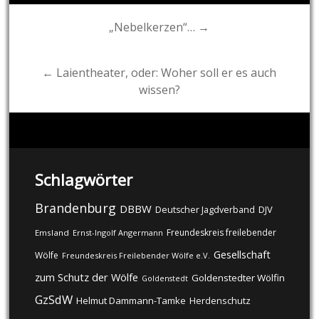
Post
„Nebelkerzen“… →
navigation
← Laientheater, oder: Woher soll er es auch
wissen?
Schlagwörter
Brandenburg
DBBW
DJV
Deutscher Jagdverband
Freundeskreis freilebender
Emsland
Ernst-Ingolf Angermann
Gesellschaft
Wölfe
Freundeskreis Freilebender Wölfe e.V.
zum Schutz der Wölfe
Goldenstedter Wölfin
Goldenstedt
GzSdW
Helmut Dammann-Tamke
Herdenschutz