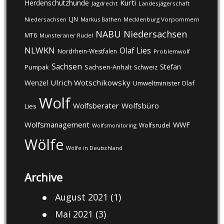
Kurti
Herdenschutzhunde
Jagdrecht
Landesjägerschaft
LJN
Niedersachsen
Markus Bathen
Mecklenburg Vorpommern
NABU
Niedersachsen
MT6
Munsteraner Rudel
NLWKN
Olaf Lies
Nordrhein-Westfalen
Problemwolf
Sachsen
Stefan
Pumpak
Sachsen-Anhalt
Schweiz
Ulrich Wotschikowsky
Wenzel
Umweltminister Olaf
Wolf
Wolfsberater
Wolfsbüro
Lies
Wolfsmanagement
WWF
Wolfsrudel
Wolfsmonitoring
Wölfe
Wölfe in Deutschland
Archive
August 2021
(1)
Mai 2021
(3)