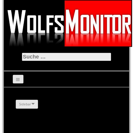
Suche
nach:
Sidebar