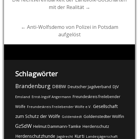
mit der Realität →
navigation
← Anti-Wolfsdemo von Polizei in Potsdam
aufgelöst
Schlagwörter
Brandenburg
DBBW
DJV
Deutscher Jagdverband
Freundeskreis freilebender
Emsland
Ernst-Ingolf Angermann
Gesellschaft
Wölfe
Freundeskreis Freilebender Wölfe e.V.
zum Schutz der Wölfe
Goldenstedter Wölfin
Goldenstedt
GzSdW
Helmut Dammann-Tamke
Herdenschutz
Kurti
Herdenschutzhunde
Jagdrecht
Landesjägerschaft