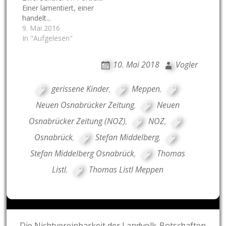
Einer lamentiert, einer
handelt...
9. Mai 2016
In "Aufgelesen"
10. Mai 2018
Vogler
gerissene Kinder
,
Meppen
,
Neuen Osnabrücker Zeitung
,
Neuen
Osnabrücker Zeitung (NOZ)
,
NOZ
,
Osnabrück
,
Stefan Middelberg
,
Stefan Middelberg Osnabrück
,
Thomas
Listl
,
Thomas Listl Meppen
Post
Die Nichtvereinbarkeit der Landvolk-Botschaften