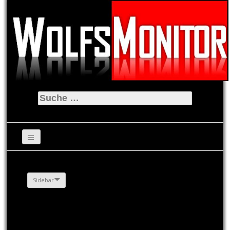
Suche
nach:
Sidebar