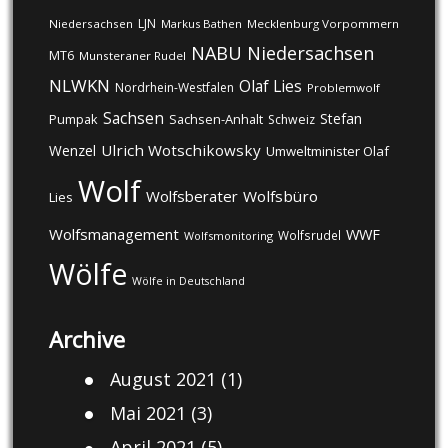
LJN
Niedersachsen
Markus Bathen
Mecklenburg Vorpommern
NABU
Niedersachsen
MT6
Munsteraner Rudel
NLWKN
Olaf Lies
Nordrhein-Westfalen
Problemwolf
Sachsen
Stefan
Pumpak
Sachsen-Anhalt
Schweiz
Ulrich Wotschikowsky
Wenzel
Umweltminister Olaf
Wolf
Wolfsberater
Wolfsbüro
Lies
Wolfsmanagement
WWF
Wolfsrudel
Wolfsmonitoring
Wölfe
Wölfe in Deutschland
Archive
August 2021
(1)
Mai 2021
(3)
April 2021
(5)