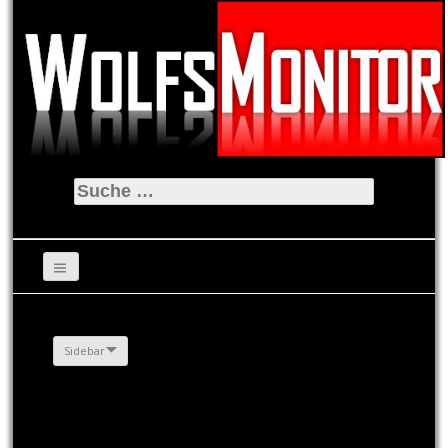
Suche
nach:
Sidebar