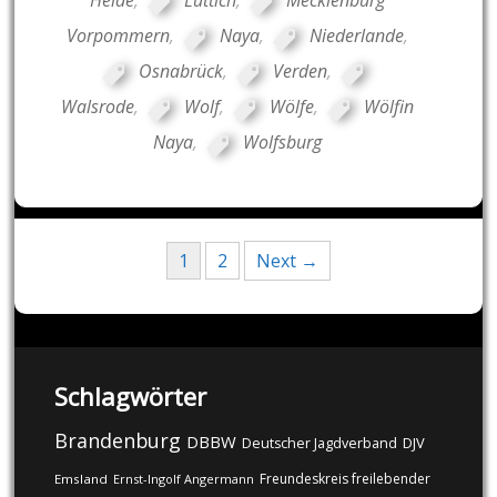
Vorpommern
,
Naya
,
Niederlande
,
Osnabrück
,
Verden
,
Walsrode
,
Wolf
,
Wölfe
,
Wölfin
Naya
,
Wolfsburg
Posts
1
2
Next →
navigation
Schlagwörter
Brandenburg
DBBW
DJV
Deutscher Jagdverband
Freundeskreis freilebender
Emsland
Ernst-Ingolf Angermann