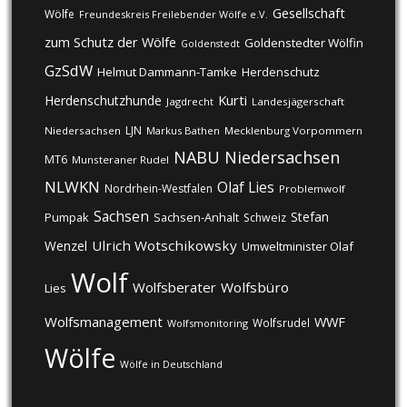
Gesellschaft
Wölfe
Freundeskreis Freilebender Wölfe e.V.
zum Schutz der Wölfe
Goldenstedter Wölfin
Goldenstedt
GzSdW
Helmut Dammann-Tamke
Herdenschutz
Kurti
Herdenschutzhunde
Jagdrecht
Landesjägerschaft
LJN
Niedersachsen
Markus Bathen
Mecklenburg Vorpommern
NABU
Niedersachsen
MT6
Munsteraner Rudel
NLWKN
Olaf Lies
Nordrhein-Westfalen
Problemwolf
Sachsen
Stefan
Pumpak
Sachsen-Anhalt
Schweiz
Ulrich Wotschikowsky
Wenzel
Umweltminister Olaf
Wolf
Wolfsberater
Wolfsbüro
Lies
Wolfsmanagement
WWF
Wolfsrudel
Wolfsmonitoring
Wölfe
Wölfe in Deutschland