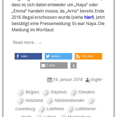
dass es sich dabei entweder um „Naya“ oder
„Emma“ handeln müsse, da „Arno“ bereits Ende
2016 illegal erschossen wurde (siehe
hier!
). Jetzt
bestätigt eine Pressemeldung: Es war Naya. Die
Me
ldung im Wortlaut:
Read more… →
teilen
twittern
RSS-feed
E-Mail
16. Januar 2018
Vogler
Belgien
,
Diepholz
,
Flandern
,
Halsband
,
Halsbandsender
,
Lauenburg
,
Lübtheen
,
Lübtheener
Heide
,
Lüttich
,
Mecklenburg