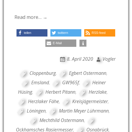
Read more… →
teilen
twittern
RSS-feed
E-Mail
8. April 2020
Vogler
Cloppenburg
,
Egbert Ostermann
,
Emsland
,
GW965f
,
Heiner
Hüsing
,
Herbert Pitann
,
Herzlake
,
Herzlaker Fähe
,
Kreisjägermeister
,
Löningen
,
Martin Meyer Lührmann
,
Mechthild Ostermann
,
Ockhamsches Rasiermesser
,
Osnabrück
,