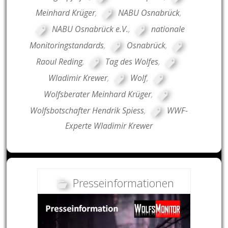
Meinhard Krüger
,
NABU Osnabrück
,
NABU Osnabrück e.V.
,
nationale
Monitoringstandards
,
Osnabrück
,
Raoul Reding
,
Tag des Wolfes
,
Wladimir Krewer
,
Wolf
,
Wolfsberater Meinhard Krüger
,
Wolfsbotschafter Hendrik Spiess
,
WWF-
Experte Wladimir Krewer
Presseinformationen