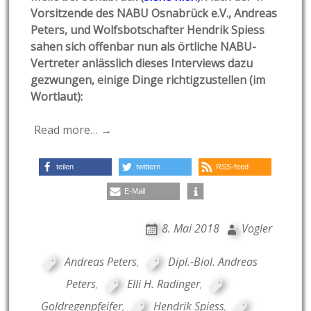
Vorsitzende des NABU Osnabrück e.V., Andreas
Peters, und Wolfsbotschafter Hendrik Spiess
sahen sich offenbar nun als örtliche NABU-
Vertreter anlässlich dieses Interviews dazu
gezwungen, einige Dinge richtigzustellen (im
Wortlaut):
Read more… →
teilen
twittern
RSS-feed
E-Mail
8. Mai 2018
Vogler
Andreas Peters
,
Dipl.-Biol. Andreas
Peters
,
Elli H. Radinger
,
Goldregenpfeifer
,
Hendrik Spiess
,