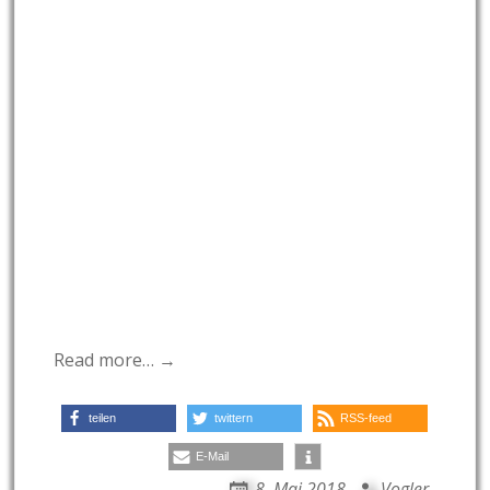
Read more… →
teilen
twittern
RSS-feed
E-Mail
8. Mai 2018
Vogler