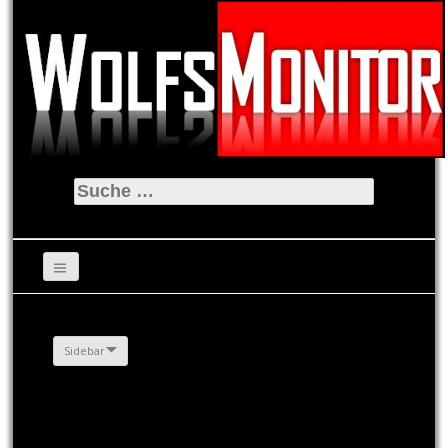
Suche
nach:
Sidebar