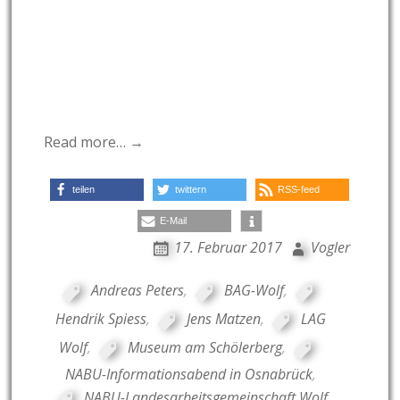
Read more… →
teilen
twittern
RSS-feed
E-Mail
17. Februar 2017
Vogler
Andreas Peters
,
BAG-Wolf
,
Hendrik Spiess
,
Jens Matzen
,
LAG
Wolf
,
Museum am Schölerberg
,
NABU-Informationsabend in Osnabrück
,
NABU-Landesarbeitsgemeinschaft Wolf
,