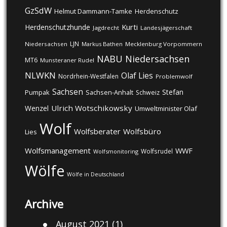
GzSdW
Helmut Dammann-Tamke
Herdenschutz
Kurti
Herdenschutzhunde
Jagdrecht
Landesjägerschaft
LJN
Niedersachsen
Markus Bathen
Mecklenburg Vorpommern
NABU
Niedersachsen
MT6
Munsteraner Rudel
NLWKN
Olaf Lies
Nordrhein-Westfalen
Problemwolf
Sachsen
Stefan
Pumpak
Sachsen-Anhalt
Schweiz
Ulrich Wotschikowsky
Wenzel
Umweltminister Olaf
Wolf
Wolfsberater
Wolfsbüro
Lies
Wolfsmanagement
WWF
Wolfsrudel
Wolfsmonitoring
Wölfe
Wölfe in Deutschland
Archive
August 2021
(1)