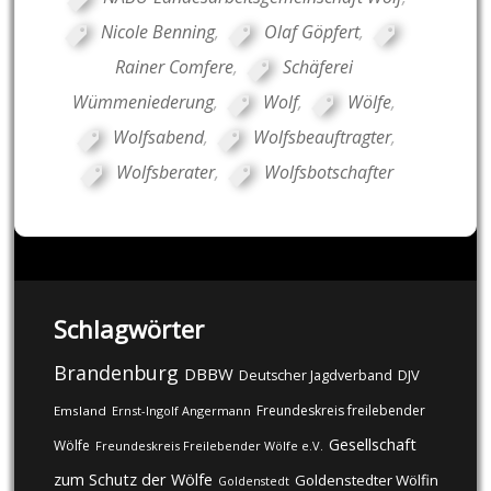
Nicole Benning
,
Olaf Göpfert
,
Rainer Comfere
,
Schäferei
Wümmeniederung
,
Wolf
,
Wölfe
,
Wolfsabend
,
Wolfsbeauftragter
,
Wolfsberater
,
Wolfsbotschafter
Schlagwörter
Brandenburg
DBBW
DJV
Deutscher Jagdverband
Freundeskreis freilebender
Emsland
Ernst-Ingolf Angermann
Gesellschaft
Wölfe
Freundeskreis Freilebender Wölfe e.V.
zum Schutz der Wölfe
Goldenstedter Wölfin
Goldenstedt