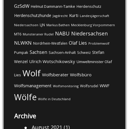
GzSdW
Helmut Dammann-Tamke
Herdenschutz
Kurti
Herdenschutzhunde
Jagdrecht
Landesjägerschaft
LJN
Niedersachsen
Markus Bathen
Mecklenburg Vorpommern
NABU
Niedersachsen
MT6
Munsteraner Rudel
NLWKN
Olaf Lies
Nordrhein-Westfalen
Problemwolf
Sachsen
Stefan
Pumpak
Sachsen-Anhalt
Schweiz
Ulrich Wotschikowsky
Wenzel
Umweltminister Olaf
Wolf
Wolfsberater
Wolfsbüro
Lies
Wolfsmanagement
WWF
Wolfsrudel
Wolfsmonitoring
Wölfe
Wölfe in Deutschland
Archive
August 2021
(1)