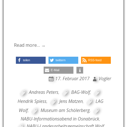
Read more… →
teilen
twittern
RSS-feed
E-Mail
17. Februar 2017
Vogler
Andreas Peters
,
BAG-Wolf
,
Hendrik Spiess
,
Jens Matzen
,
LAG
Wolf
,
Museum am Schölerberg
,
NABU-Informationsabend in Osnabrück
,
NABU-Landesarbeitsgemeinschaft Wolf
,