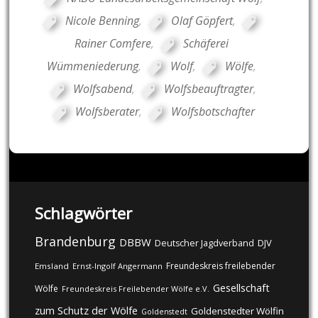
Nicole Benning
,
Olaf Göpfert
,
Rainer Comfere
,
Schäferei
Wümmeniederung
,
Wolf
,
Wölfe
,
Wolfsabend
,
Wolfsbeauftragter
,
Wolfsberater
,
Wolfsbotschafter
Schlagwörter
Brandenburg
DBBW
DJV
Deutscher Jagdverband
Freundeskreis freilebender
Emsland
Ernst-Ingolf Angermann
Gesellschaft
Wölfe
Freundeskreis Freilebender Wölfe e.V.
zum Schutz der Wölfe
Goldenstedter Wölfin
Goldenstedt