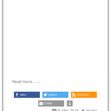
Read more… →
teilen
twittern
RSS-feed
E-Mail
8. Mai 2018
Vogler