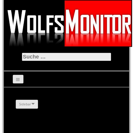
Suche
nach:
Sidebar