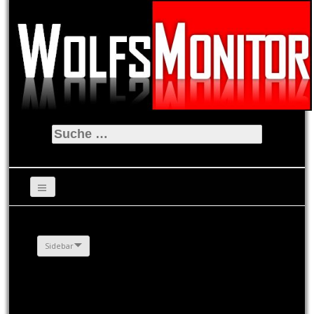
Suche
nach:
Sidebar