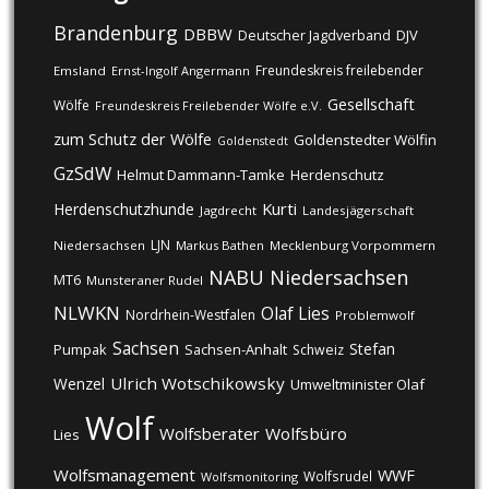
Brandenburg
DBBW
DJV
Deutscher Jagdverband
Freundeskreis freilebender
Emsland
Ernst-Ingolf Angermann
Gesellschaft
Wölfe
Freundeskreis Freilebender Wölfe e.V.
zum Schutz der Wölfe
Goldenstedter Wölfin
Goldenstedt
GzSdW
Helmut Dammann-Tamke
Herdenschutz
Kurti
Herdenschutzhunde
Jagdrecht
Landesjägerschaft
LJN
Niedersachsen
Markus Bathen
Mecklenburg Vorpommern
NABU
Niedersachsen
MT6
Munsteraner Rudel
NLWKN
Olaf Lies
Nordrhein-Westfalen
Problemwolf
Sachsen
Stefan
Pumpak
Sachsen-Anhalt
Schweiz
Ulrich Wotschikowsky
Wenzel
Umweltminister Olaf
Wolf
Wolfsberater
Wolfsbüro
Lies
Wolfsmanagement
WWF
Wolfsrudel
Wolfsmonitoring