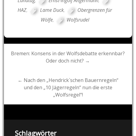
Landtag
,
Ernst-Ingolf Angermann
,
HAZ
,
Lame Duck
,
Obergrenzen für
Wölfe
,
Wolfsrudel
Post
Bremen: Konsens in der Wolfsdebatte erkennbar?
Oder doch nicht? →
navigation
← Nach den „Hendrick`schen Bauernregeln“
und den „10 Jägerregeln“ nun die erste
„Wolfsregel“!
Schlagwörter