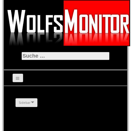
Suche
nach:
Sidebar