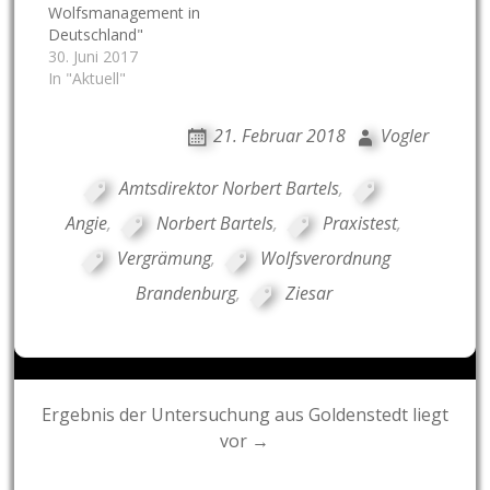
Wolfsmanagement in
Deutschland"
30. Juni 2017
In "Aktuell"
21. Februar 2018
Vogler
Amtsdirektor Norbert Bartels
,
Angie
,
Norbert Bartels
,
Praxistest
,
Vergrämung
,
Wolfsverordnung
Brandenburg
,
Ziesar
Post
Ergebnis der Untersuchung aus Goldenstedt liegt
vor →
navigation