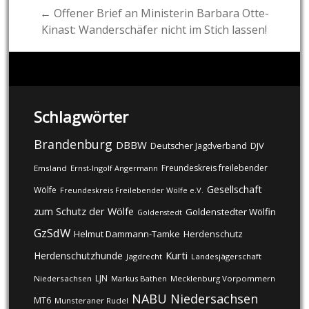
← Offener Brief an Ministerin Barbara Otte-
Kinast: Wanderschäfer nicht im Stich lassen!
Schlagwörter
Brandenburg
DBBW
DJV
Deutscher Jagdverband
Freundeskreis freilebender
Emsland
Ernst-Ingolf Angermann
Gesellschaft
Wölfe
Freundeskreis Freilebender Wölfe e.V.
zum Schutz der Wölfe
Goldenstedter Wölfin
Goldenstedt
GzSdW
Helmut Dammann-Tamke
Herdenschutz
Kurti
Herdenschutzhunde
Jagdrecht
Landesjägerschaft
LJN
Niedersachsen
Markus Bathen
Mecklenburg Vorpommern
NABU
Niedersachsen
MT6
Munsteraner Rudel