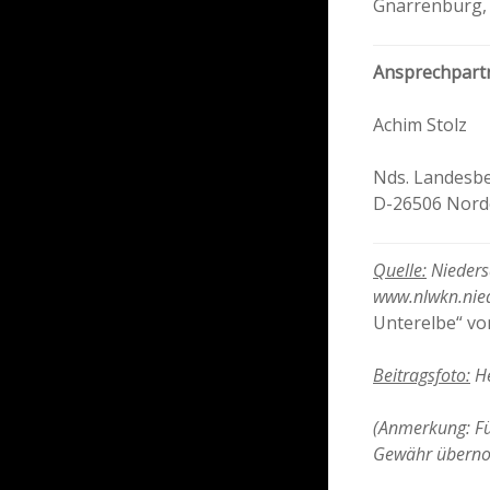
Gnarrenburg, 
Ansprechpart
Achim Stolz
Nds. Landesbe
D-26506 Nor
Quelle:
Niedersä
www.nlwkn.nied
Unterelbe“ vo
Beitragsfoto:
He
(Anmerkung: Für
Gewähr übern