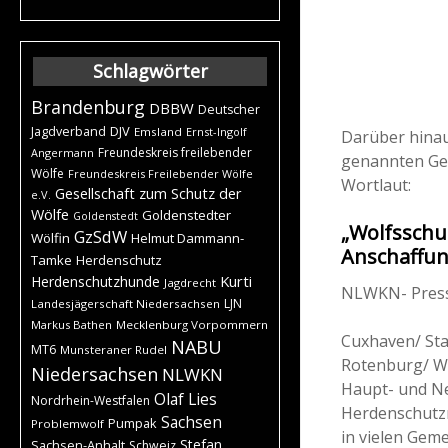
Schlagwörter
Brandenburg
DBBW
Deutscher
DJV
Jagdverband
Emsland
Ernst-Ingolf
Darüber hinau
Freundeskreis freilebender
Angermann
genannten Ge
Wölfe
Freundeskreis Freilebender Wölfe
Wortlaut:
Gesellschaft zum Schutz der
e.V.
Wölfe
Goldenstedter
Goldenstedt
„Wolfsschut
GzSdW
Wölfin
Helmut Dammann-
Anschaffu
Tamke
Herdenschutz
Kurti
Herdenschutzhunde
Jagdrecht
NLWKN- Press
LJN
Landesjägerschaft Niedersachsen
Markus Bathen
Mecklenburg Vorpommern
Cuxhaven/ Sta
NABU
MT6
Munsteraner Rudel
Rotenburg/ Wü
Niedersachsen
NLWKN
Haupt- und N
Olaf Lies
Nordrhein-Westfalen
Herdenschutz
Sachsen
Pumpak
Problemwolf
in vielen Gem
Stefan
Sachsen-Anhalt
Schweiz