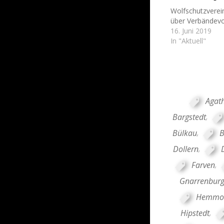
Wolfschutzverein
über Verbändevo
16. Juni 2019
In "Aktuell"
Agat
Bargstedt
,
Bülkau
,
B
Dollern
,
Farven
,
Gnarrenbur
Hemmo
Hipstedt
,