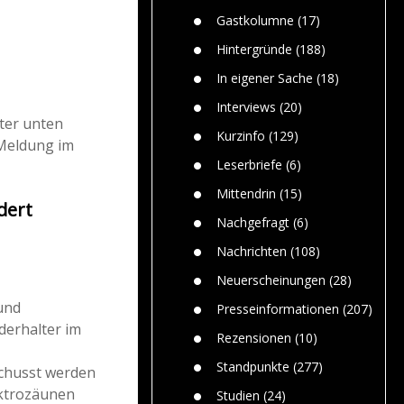
Paolo Mol
n
Gefährlic
Wolf fasz
Gastkolumne
(17)
Wolfs ge
dem Men
Hintergründe
(188)
Jim Bran
In eigener Sache
(18)
Warum W
Mensche
Interviews
(20)
gelegentl
ter unten
Kurzinfo
(129)
eldung im
Dr. Frank
Die Jagd,
Leserbriefe
(6)
und die J
Mittendrin
(15)
dert
Nachgefragt
(6)
Nachrichten
(108)
Neuerscheinungen
(28)
und
Presseinformationen
(207)
derhalter im
Rezensionen
(10)
Standpunkte
(277)
chusst werden
ektrozäunen
Studien
(24)