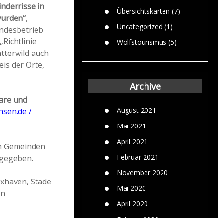
inderrisse in
Übersichtskarten
(7)
wurden“
,
Uncategorized
(1)
ndesbetrieb
„Richtlinie
Wolfstourismus
(5)
tterwild auch
is der Orte,
Archive
are und
August 2021
hsen.de /
Mai 2021
April 2021
en Gemeinden
Februar 2021
 gegeben.
November 2020
uxhaven, Stade
Mai 2020
en
April 2020