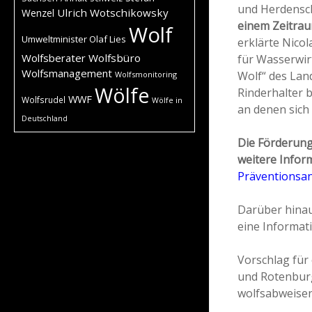
und Herdensc
Ulrich Wotschikowsky
Wenzel
einem Zeitrau
Wolf
Umweltminister Olaf Lies
erklärte Nico
Wolfsberater
Wolfsbüro
für Wasserwirt
Wolfsmanagement
Wolf“ des Lan
Wolfsmonitoring
Wölfe
Rinderhalter 
WWF
Wolfsrudel
Wölfe in
an denen sich 
Deutschland
Die Förderun
weitere Infor
Präventionsan
Darüber hinau
eine Informat
Vorschlag für
und Rotenburg
wolfsabweise