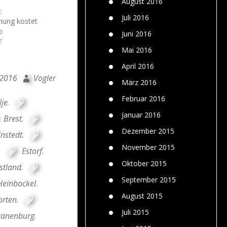
August 2016
:
Juli 2016
nung kostet
o
Juni 2016
7
Mai 2016
April 2016
 2016
Vogler
März 2016
Februar 2016
lje
,
Januar 2016
Brest
,
Dezember 2015
nstedt
,
November 2015
,
Estorf
,
Oktober 2015
stland
,
September 2015
Heinbockel
,
August 2015
orten
,
Juli 2015
ranenburg
,