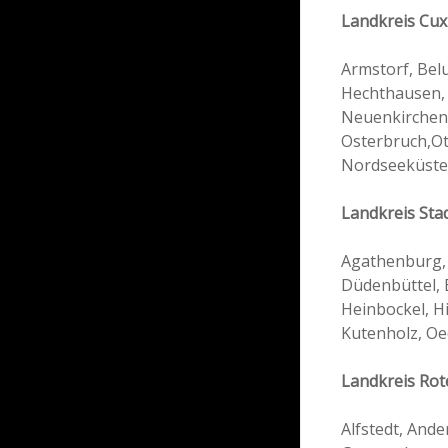
Landkreis Cux
Armstorf, Bel
Hechthausen, 
Neuenkirchen,
Osterbruch,Ott
Nordseeküste
Landkreis Sta
Agathenburg, 
Düdenbüttel, 
Heinbockel, H
Kutenholz, Oe
Landkreis Ro
Alfstedt, Ande