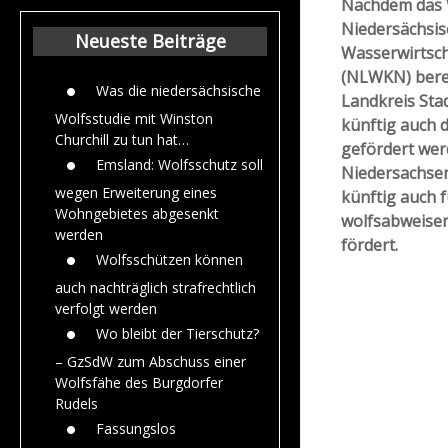
Nachdem das 
Beiträge aus dem
Niedersächsis
Jahr 2015
Neueste Beiträge
Wasserwirtsch
(NLWKN) berei
Was die niedersächsische
Landkreis Sta
Wolfsstudie mit Winston
künftig auch
Churchill zu tun hat…
gefördert wer
Emsland: Wolfsschutz soll
Niedersachsen
wegen Erweiterung eines
künftig auch 
Wohngebietes abgesenkt
wolfsabweise
werden
fördert.
Wolfsschützen können
auch nachträglich strafrechtlich
verfolgt werden
Wo bleibt der Tierschutz?
– GzSdW zum Abschuss einer
Wolfsfähe des Burgdorfer
Rudels
Fassungslos