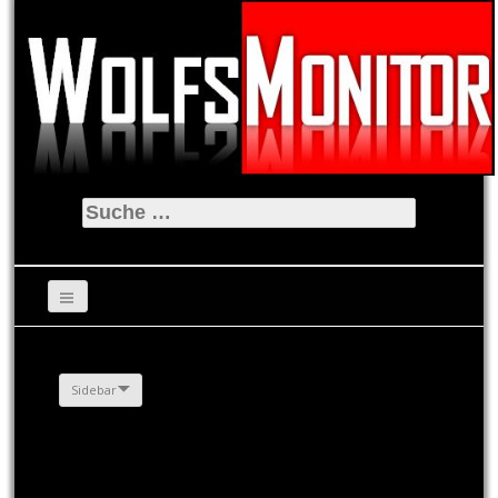
Suche
nach:
Sidebar