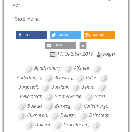
vor.
Read more… →
teilen
twittern
RSS-feed
E-Mail
11. Oktober 2016
Vogler
Agathenburg
,
Alfstedt
,
Anderlingen
,
Armstorf
,
Balje
,
Bargstedt
,
Basdahl
,
Belum
,
Beverstedt
,
Bremervörde
,
Brest
,
Bülkau
,
Burweg
,
Cadenberge
,
Cuxhaven
,
Deinste
,
Deinstedt
,
Dollern
,
Drochtersen
,