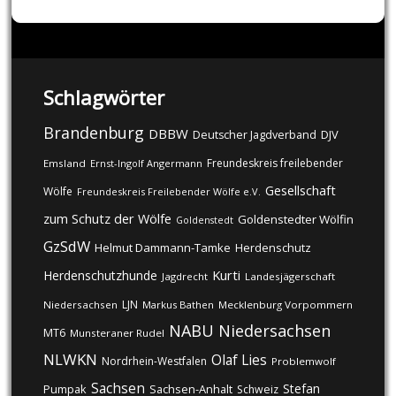
Schlagwörter
Brandenburg
DBBW
DJV
Deutscher Jagdverband
Freundeskreis freilebender
Emsland
Ernst-Ingolf Angermann
Gesellschaft
Wölfe
Freundeskreis Freilebender Wölfe e.V.
zum Schutz der Wölfe
Goldenstedter Wölfin
Goldenstedt
GzSdW
Helmut Dammann-Tamke
Herdenschutz
Kurti
Herdenschutzhunde
Jagdrecht
Landesjägerschaft
LJN
Niedersachsen
Markus Bathen
Mecklenburg Vorpommern
NABU
Niedersachsen
MT6
Munsteraner Rudel
NLWKN
Olaf Lies
Nordrhein-Westfalen
Problemwolf
Sachsen
Stefan
Pumpak
Sachsen-Anhalt
Schweiz