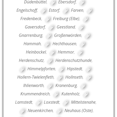
Düdenbüttel
,
Ebersdorf
,
Engelschoff
,
Estorf
,
Farven
,
Fredenbeck
,
Freiburg (Elbe)
,
Gaversdorf
,
Geestland
,
Gnarrenburg
,
Großenwörden
,
Hammah
,
Hechthausen
,
Heinbockel
,
Hemmor
,
Herdenschutz
,
Herdenschutzhunde
,
Himmelpforten
,
Hipstedt
,
Hollern-Twielenfleth
,
Hollnseth
,
Ihlienworth
,
Kranenburg
,
Krummendreich
,
Kutenholz
,
Lamstedt
,
Loxstedt
,
Mittelstenahe
,
Neuenkirchen
,
Neuhaus (Oste)
,