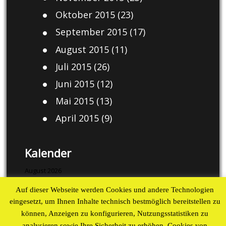
Oktober 2015
(23)
September 2015
(17)
August 2015
(11)
Juli 2015
(26)
Juni 2015
(12)
Mai 2015
(13)
April 2015
(9)
Kalender
August 2026
Auf dieser Webseite werden Cookies und andere Technologien
M
D
M
D
F
S
S
eingesetzt, um Ihnen Inhalte technisch bestmöglich bereitstellen zu
1
2
können, Anzeigen zu konfigurieren, Nutzungsstatistiken zu
3
4
5
6
7
8
9
analysieren sowie Ihre Sicherheit zu erhöhen. Cookies von