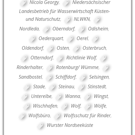
Nicola Georgy
,
Niedersächsischer
Landesbetrieb für Wasserwirtschaft Küsten-
und Naturschutz
,
NLWKN
,
Nordleda
,
Oberndorf
,
Odisheim
,
Oederquart
,
Oerel
,
Oldendorf
,
Osten
,
Osterbruch
,
Otterndorf
,
Richtlinie Wolf
,
Rinderhalter
,
Rotenburg/ Wümme
,
Sandbostel
,
Schiffdorf
,
Selsingen
,
Stade
,
Steinau
,
Stinstedt
,
Unterelbe
,
Wanna
,
Wingst
,
Wischhafen
,
Wolf
,
Wölfe
,
Wolfsbüro
,
Wolfsschutz für Rinder
,
Wurster Nordseeküste