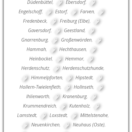
Düdenbüttel
,
Ebersdorf
,
Engelschoff
,
Estorf
,
Farven
,
Fredenbeck
,
Freiburg (Elbe)
,
Gaversdorf
,
Geestland
,
Gnarrenburg
,
Großenwörden
,
Hammah
,
Hechthausen
,
Heinbockel
,
Hemmor
,
Herdenschutz
,
Herdenschutzhunde
,
Himmelpforten
,
Hipstedt
,
Hollern-Twielenfleth
,
Hollnseth
,
Ihlienworth
,
Kranenburg
,
Krummendreich
,
Kutenholz
,
Lamstedt
,
Loxstedt
,
Mittelstenahe
,
Neuenkirchen
,
Neuhaus (Oste)
,