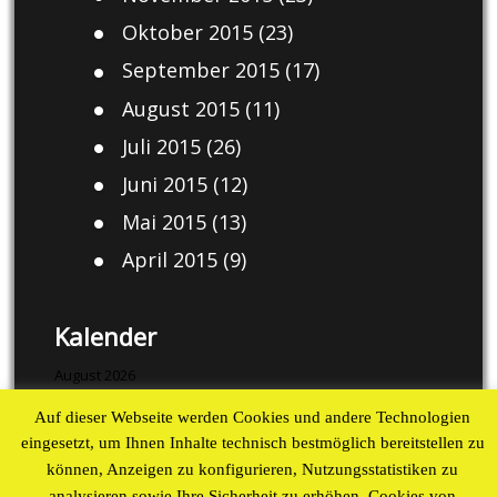
Oktober 2015
(23)
September 2015
(17)
August 2015
(11)
Juli 2015
(26)
Juni 2015
(12)
Mai 2015
(13)
April 2015
(9)
Kalender
August 2026
Auf dieser Webseite werden Cookies und andere Technologien
M
D
M
D
F
S
S
eingesetzt, um Ihnen Inhalte technisch bestmöglich bereitstellen zu
1
2
können, Anzeigen zu konfigurieren, Nutzungsstatistiken zu
3
4
5
6
7
8
9
analysieren sowie Ihre Sicherheit zu erhöhen. Cookies von