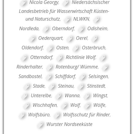
Nicola Georgy
,
Niedersächsischer
Landesbetrieb für Wasserwirtschaft Küsten-
und Naturschutz
,
NLWKN
,
Nordleda
,
Oberndorf
,
Odisheim
,
Oederquart
,
Oerel
,
Oldendorf
,
Osten
,
Osterbruch
,
Otterndorf
,
Richtlinie Wolf
,
Rinderhalter
,
Rotenburg/ Wümme
,
Sandbostel
,
Schiffdorf
,
Selsingen
,
Stade
,
Steinau
,
Stinstedt
,
Unterelbe
,
Wanna
,
Wingst
,
Wischhafen
,
Wolf
,
Wölfe
,
Wolfsbüro
,
Wolfsschutz für Rinder
,
Wurster Nordseeküste