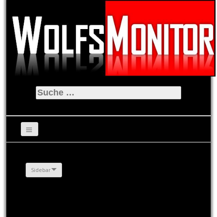
Suche
nach:
Sidebar