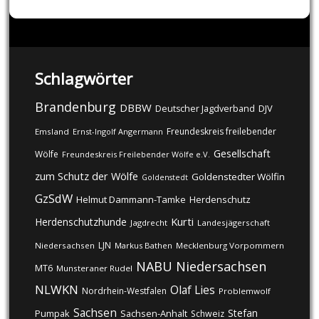
Schlagwörter
Brandenburg
DBBW
DJV
Deutscher Jagdverband
Freundeskreis freilebender
Emsland
Ernst-Ingolf Angermann
Gesellschaft
Wölfe
Freundeskreis Freilebender Wölfe e.V.
zum Schutz der Wölfe
Goldenstedter Wölfin
Goldenstedt
GzSdW
Helmut Dammann-Tamke
Herdenschutz
Kurti
Herdenschutzhunde
Jagdrecht
Landesjägerschaft
LJN
Niedersachsen
Markus Bathen
Mecklenburg Vorpommern
NABU
Niedersachsen
MT6
Munsteraner Rudel
NLWKN
Olaf Lies
Nordrhein-Westfalen
Problemwolf
Sachsen
Stefan
Pumpak
Sachsen-Anhalt
Schweiz