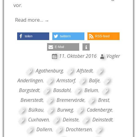
vor.
Read more… →
teilen
twittern
RSS-feed
E-Mail
11. Oktober 2016
Vogler
Agathenburg
,
Alfstedt
,
Anderlingen
,
Armstorf
,
Balje
,
Bargstedt
,
Basdahl
,
Belum
,
Beverstedt
,
Bremervörde
,
Brest
,
Bülkau
,
Burweg
,
Cadenberge
,
Cuxhaven
,
Deinste
,
Deinstedt
,
Dollern
,
Drochtersen
,