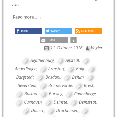
vor.
Read more… →
teilen
twittern
RSS-feed
E-Mail
11. Oktober 2016
Vogler
Agathenburg
,
Alfstedt
,
Anderlingen
,
Armstorf
,
Balje
,
Bargstedt
,
Basdahl
,
Belum
,
Beverstedt
,
Bremervörde
,
Brest
,
Bülkau
,
Burweg
,
Cadenberge
,
Cuxhaven
,
Deinste
,
Deinstedt
,
Dollern
,
Drochtersen
,