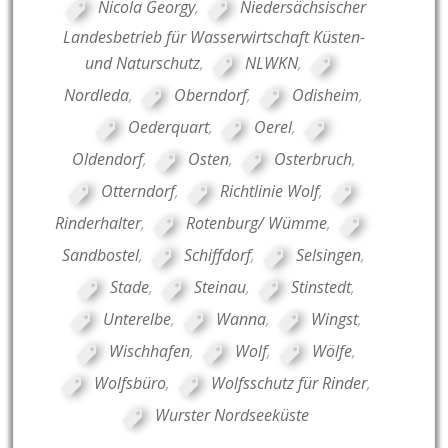
Nicola Georgy
,
Niedersächsischer
Landesbetrieb für Wasserwirtschaft Küsten-
und Naturschutz
,
NLWKN
,
Nordleda
,
Oberndorf
,
Odisheim
,
Oederquart
,
Oerel
,
Oldendorf
,
Osten
,
Osterbruch
,
Otterndorf
,
Richtlinie Wolf
,
Rinderhalter
,
Rotenburg/ Wümme
,
Sandbostel
,
Schiffdorf
,
Selsingen
,
Stade
,
Steinau
,
Stinstedt
,
Unterelbe
,
Wanna
,
Wingst
,
Wischhafen
,
Wolf
,
Wölfe
,
Wolfsbüro
,
Wolfsschutz für Rinder
,
Wurster Nordseeküste