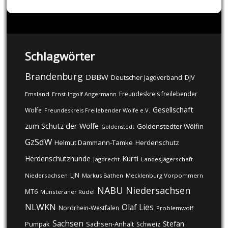
Schlagwörter
Brandenburg
DBBW
DJV
Deutscher Jagdverband
Freundeskreis freilebender
Emsland
Ernst-Ingolf Angermann
Gesellschaft
Wölfe
Freundeskreis Freilebender Wölfe e.V.
zum Schutz der Wölfe
Goldenstedter Wölfin
Goldenstedt
GzSdW
Helmut Dammann-Tamke
Herdenschutz
Kurti
Herdenschutzhunde
Jagdrecht
Landesjägerschaft
LJN
Niedersachsen
Markus Bathen
Mecklenburg Vorpommern
NABU
Niedersachsen
MT6
Munsteraner Rudel
NLWKN
Olaf Lies
Nordrhein-Westfalen
Problemwolf
Sachsen
Stefan
Pumpak
Sachsen-Anhalt
Schweiz