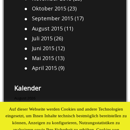
Oktober 2015
(23)
September 2015
(17)
August 2015
(11)
Juli 2015
(26)
Juni 2015
(12)
Mai 2015
(13)
April 2015
(9)
Kalender
August 2026
Auf dieser Webseite werden Cookies und andere Technologien
M
D
M
D
F
S
S
eingesetzt, um Ihnen Inhalte technisch bestmöglich bereitstellen zu
1
2
können, Anzeigen zu konfigurieren, Nutzungsstatistiken zu
3
4
5
6
7
8
9
analysieren sowie Ihre Sicherheit zu erhöhen. Cookies von