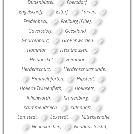
Düdenbüttel
,
Ebersdorf
,
Engelschoff
,
Estorf
,
Farven
,
Fredenbeck
,
Freiburg (Elbe)
,
Gaversdorf
,
Geestland
,
Gnarrenburg
,
Großenwörden
,
Hammah
,
Hechthausen
,
Heinbockel
,
Hemmor
,
Herdenschutz
,
Herdenschutzhunde
,
Himmelpforten
,
Hipstedt
,
Hollern-Twielenfleth
,
Hollnseth
,
Ihlienworth
,
Kranenburg
,
Krummendreich
,
Kutenholz
,
Lamstedt
,
Loxstedt
,
Mittelstenahe
,
Neuenkirchen
,
Neuhaus (Oste)
,