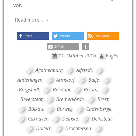
vor.
Read more… →
teilen
twittern
RSS-feed
E-Mail
11. Oktober 2016
Vogler
Agathenburg
,
Alfstedt
,
Anderlingen
,
Armstorf
,
Balje
,
Bargstedt
,
Basdahl
,
Belum
,
Beverstedt
,
Bremervörde
,
Brest
,
Bülkau
,
Burweg
,
Cadenberge
,
Cuxhaven
,
Deinste
,
Deinstedt
,
Dollern
,
Drochtersen
,