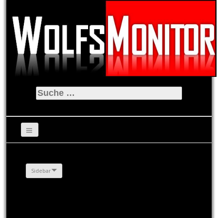
Suche
nach:
Sidebar