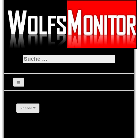
Suche
nach:
Sidebar