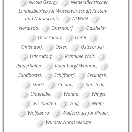
Nicola Georgy
,
Niedersächsischer
Landesbetrieb für Wasserwirtschaft Küsten-
und Naturschutz
,
NLWKN
,
Nordleda
,
Oberndorf
,
Odisheim
,
Oederquart
,
Oerel
,
Oldendorf
,
Osten
,
Osterbruch
,
Otterndorf
,
Richtlinie Wolf
,
Rinderhalter
,
Rotenburg/ Wümme
,
Sandbostel
,
Schiffdorf
,
Selsingen
,
Stade
,
Steinau
,
Stinstedt
,
Unterelbe
,
Wanna
,
Wingst
,
Wischhafen
,
Wolf
,
Wölfe
,
Wolfsbüro
,
Wolfsschutz für Rinder
,
Wurster Nordseeküste