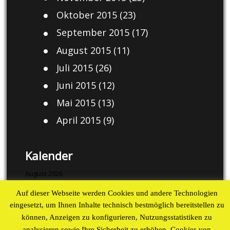
Oktober 2015
(23)
September 2015
(17)
August 2015
(11)
Juli 2015
(26)
Juni 2015
(12)
Mai 2015
(13)
April 2015
(9)
Kalender
August 2026
Auf dieser Webseite werden Cookies und andere Technologien
M
D
M
D
F
S
S
eingesetzt, um Ihnen Inhalte technisch bestmöglich bereitstellen zu
1
2
können, Anzeigen zu konfigurieren, Nutzungsstatistiken zu
3
4
5
6
7
8
9
analysieren sowie Ihre Sicherheit zu erhöhen. Cookies von