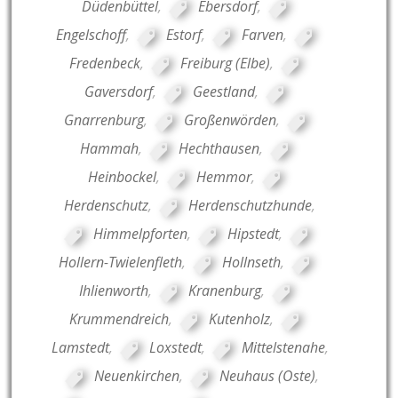
Düdenbüttel
,
Ebersdorf
,
Engelschoff
,
Estorf
,
Farven
,
Fredenbeck
,
Freiburg (Elbe)
,
Gaversdorf
,
Geestland
,
Gnarrenburg
,
Großenwörden
,
Hammah
,
Hechthausen
,
Heinbockel
,
Hemmor
,
Herdenschutz
,
Herdenschutzhunde
,
Himmelpforten
,
Hipstedt
,
Hollern-Twielenfleth
,
Hollnseth
,
Ihlienworth
,
Kranenburg
,
Krummendreich
,
Kutenholz
,
Lamstedt
,
Loxstedt
,
Mittelstenahe
,
Neuenkirchen
,
Neuhaus (Oste)
,