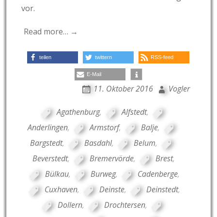
vor.
Read more… →
teilen
twittern
RSS-feed
E-Mail
11. Oktober 2016
Vogler
Agathenburg
,
Alfstedt
,
Anderlingen
,
Armstorf
,
Balje
,
Bargstedt
,
Basdahl
,
Belum
,
Beverstedt
,
Bremervörde
,
Brest
,
Bülkau
,
Burweg
,
Cadenberge
,
Cuxhaven
,
Deinste
,
Deinstedt
,
Dollern
,
Drochtersen
,