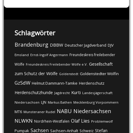
Schlagwörter
Brandenburg
DBBW
DJV
Deutscher Jagdverband
Freundeskreis freilebender
Emsland
Ernst-Ingolf Angermann
Gesellschaft
Wölfe
Freundeskreis Freilebender Wölfe e.V.
zum Schutz der Wölfe
Goldenstedter Wölfin
Goldenstedt
GzSdW
Helmut Dammann-Tamke
Herdenschutz
Kurti
Herdenschutzhunde
Jagdrecht
Landesjägerschaft
LJN
Niedersachsen
Markus Bathen
Mecklenburg Vorpommern
NABU
Niedersachsen
MT6
Munsteraner Rudel
NLWKN
Olaf Lies
Nordrhein-Westfalen
Problemwolf
Sachsen
Stefan
Pumpak
Sachsen-Anhalt
Schweiz