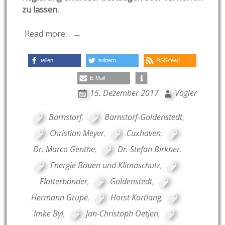
zu lassen.
Read more… →
teilen
twittern
RSS-feed
E-Mail
15. Dezember 2017
Vogler
Barnstorf
,
Barnstorf-Goldenstedt
,
Christian Meyer
,
Cuxhaven
,
Dr. Marco Genthe
,
Dr. Stefan Birkner
,
Energie Bauen und Klimaschutz
,
Flatterbänder
,
Goldenstedt
,
Hermann Grupe
,
Horst Kortlang
,
Imke Byl
,
Jan-Christoph Oetjen
,