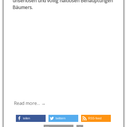
unseriösen und völlig haltlosen Behauptungen
Bäumers.
Read more… →
teilen
twittern
RSS-feed