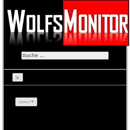
Suche
nach:
Sidebar