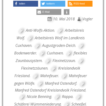
teilen
twittern
RSS-feed
E-Mail
10. Mai 2018
Vogler
Anti-Wolfs-Aktion
,
Arbeitskreis
Wolf
,
Arbeitskreis Wolf im Landkreis
Cuxhaven
,
Augustgroden-Deich
,
Bodenwerder
,
Cuxhaven
,
flexibles
Zaunbausystem
,
Flexinetzzaun
,
Flexinetzzäunen
,
Kreislandvolk
Friesland
,
Mahnfeuer
,
Mahnfeuer
gegen Wölfe
,
Manfred Ostendorf
,
Manfred Ostendorf Kreislandvolk Friesland
,
Nicole Benning
,
Rappa
,
Schäferei Wümmeniederung
,
Scheeßel
,