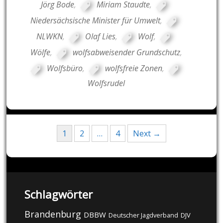
Jörg Bode
,
Miriam Staudte
,
Niedersächsische Minister für Umwelt
,
NLWKN
,
Olaf Lies
,
Wolf
,
Wölfe
,
wolfsabweisender Grundschutz
,
Wolfsbüro
,
wolfsfreie Zonen
,
Wolfsrudel
Posts
1
2
…
4
Next →
navigation
Schlagwörter
Brandenburg
DBBW
DJV
Deutscher Jagdverband