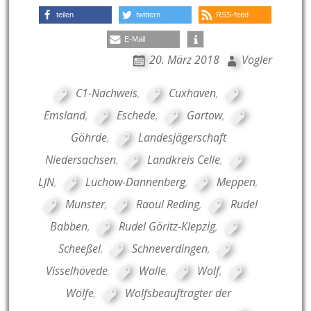
teilen
twittern
RSS-feed
E-Mail
20. März 2018
Vogler
C1-Nachweis
,
Cuxhaven
,
Emsland
,
Eschede
,
Gartow
,
Göhrde
,
Landesjägerschaft
Niedersachsen
,
Landkreis Celle
,
LJN
,
Lüchow-Dannenberg
,
Meppen
,
Munster
,
Raoul Reding
,
Rudel
Babben
,
Rudel Göritz-Klepzig
,
Scheeßel
,
Schneverdingen
,
Visselhövede
,
Walle
,
Wolf
,
Wölfe
,
Wolfsbeauftragter der