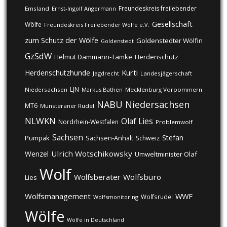
Freundeskreis freilebender
Emsland
Ernst-Ingolf Angermann
Gesellschaft
Wölfe
Freundeskreis Freilebender Wölfe e.V.
zum Schutz der Wölfe
Goldenstedter Wölfin
Goldenstedt
GzSdW
Helmut Dammann-Tamke
Herdenschutz
Kurti
Herdenschutzhunde
Jagdrecht
Landesjägerschaft
LJN
Niedersachsen
Markus Bathen
Mecklenburg Vorpommern
NABU
Niedersachsen
MT6
Munsteraner Rudel
NLWKN
Olaf Lies
Nordrhein-Westfalen
Problemwolf
Sachsen
Stefan
Pumpak
Sachsen-Anhalt
Schweiz
Ulrich Wotschikowsky
Wenzel
Umweltminister Olaf
Wolf
Wolfsberater
Wolfsbüro
Lies
Wolfsmanagement
WWF
Wolfsrudel
Wolfsmonitoring
Wölfe
Wölfe in Deutschland