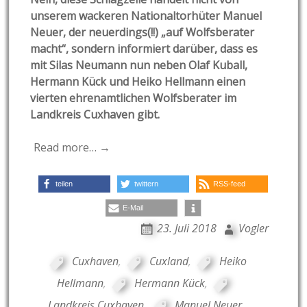
unserem wackeren Nationaltorhüter Manuel
Neuer, der neuerdings(!!) „auf Wolfsberater
macht“, sondern informiert darüber, dass es
mit Silas Neumann nun neben Olaf Kuball,
Hermann Kück und Heiko Hellmann einen
vierten ehrenamtlichen Wolfsberater im
Landkreis Cuxhaven gibt.
Read more… →
teilen
twittern
RSS-feed
E-Mail
23. Juli 2018
Vogler
Cuxhaven
,
Cuxland
,
Heiko
Hellmann
,
Hermann Kück
,
Landkreis Cuxhaven
,
Manuel Neuer
,