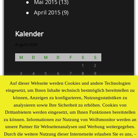
Mai 2015
(13)
April 2015
(9)
Kalender
August 2026
M
D
M
D
F
S
S
1
2
3
4
5
6
7
8
9
10
11
12
13
14
15
16
Auf dieser Webseite werden Cookies und andere Technologien
17
18
19
20
21
22
23
eingesetzt, um Ihnen Inhalte technisch bestmöglich bereitstellen zu
24
25
26
27
28
29
30
können, Anzeigen zu konfigurieren, Nutzungsstatistiken zu
analysieren sowie Ihre Sicherheit zu erhöhen. Cookies von
31
Drittanbietern werden eingesetzt, um Ihnen Funktionen bereitstellen
« Aug
zu können. Informationen zur Nutzung von Wolfsmonitor werden an
Proudly powered by WordPress
theme by
WP Blogs
unsere Partner für Webseitenanalysen und Werbung weitergegeben.
Durch die weitere Nutzung dieser Internetseite erlauben Sie es uns, –