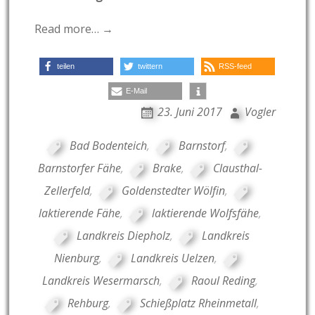
Read more… →
teilen
twittern
RSS-feed
E-Mail
23. Juni 2017
Vogler
Bad Bodenteich
,
Barnstorf
,
Barnstorfer Fähe
,
Brake
,
Clausthal-
Zellerfeld
,
Goldenstedter Wölfin
,
laktierende Fähe
,
laktierende Wolfsfähe
,
Landkreis Diepholz
,
Landkreis
Nienburg
,
Landkreis Uelzen
,
Landkreis Wesermarsch
,
Raoul Reding
,
Rehburg
,
Schießplatz Rheinmetall
,