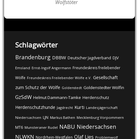
Wolfstöter
Schlagwörter
Brandenburg
DBBW
DJV
Deutscher Jagdverband
Freundeskreis freilebender
Emsland
Ernst-Ingolf Angermann
Gesellschaft
Wölfe
Freundeskreis Freilebender Wölfe e.V.
zum Schutz der Wölfe
Goldenstedter Wölfin
Goldenstedt
GzSdW
Helmut Dammann-Tamke
Herdenschutz
Kurti
Herdenschutzhunde
Jagdrecht
Landesjägerschaft
LJN
Niedersachsen
Markus Bathen
Mecklenburg Vorpommern
NABU
Niedersachsen
MT6
Munsteraner Rudel
NLWKN
Olaf Lies
Nordrhein-Westfalen
Problemwolf