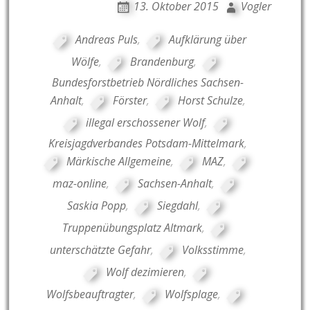
13. Oktober 2015
Vogler
Andreas Puls
,
Aufklärung über
Wölfe
,
Brandenburg
,
Bundesforstbetrieb Nördliches Sachsen-
Anhalt
,
Förster
,
Horst Schulze
,
illegal erschossener Wolf
,
Kreisjagdverbandes Potsdam-Mittelmark
,
Märkische Allgemeine
,
MAZ
,
maz-online
,
Sachsen-Anhalt
,
Saskia Popp
,
Siegdahl
,
Truppenübungsplatz Altmark
,
unterschätzte Gefahr
,
Volksstimme
,
Wolf dezimieren
,
Wolfsbeauftragter
,
Wolfsplage
,