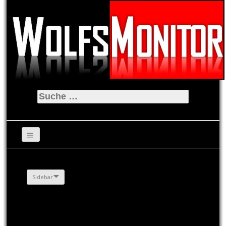
Suche
nach:
Sidebar