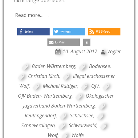
nicht lange überleben.
Read more… →
teilen
twittern
RSS-feed
E-Mail
10. August 2017
Vogler
Baden Württemberg
,
Bodensee
,
Christian Kirch
,
illegal erschossener
Wolf
,
Michael Rüttiger
,
ÖJV
,
ÖJV Baden- Württemberg
,
Ökologischer
Jagdverband Baden-Württemberg
,
Reutlingendorf
,
Schluchsee
,
Schneverdingen
,
Schwarzwald
,
Wolf
,
Wölfe