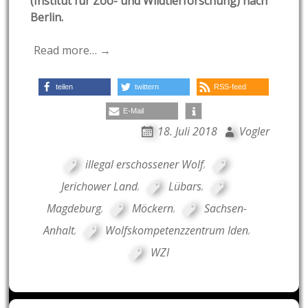
(Institut für Zoo- und Wildtierforschung) nach
Berlin.
Read more… →
teilen
twittern
RSS-feed
E-Mail
18. Juli 2018
Vogler
illegal erschossener Wolf
,
Jerichower Land
,
Lübars
,
Magdeburg
,
Möckern
,
Sachsen-
Anhalt
,
Wolfskompetenzzentrum Iden
,
WZI