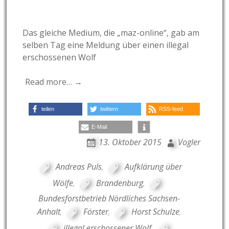
Das gleiche Medium, die „maz-online“, gab am
selben Tag eine Meldung über einen illegal
erschossenen Wolf
Read more… →
teilen
twittern
RSS-feed
E-Mail
13. Oktober 2015
Vogler
Andreas Puls
,
Aufklärung über
Wölfe
,
Brandenburg
,
Bundesforstbetrieb Nördliches Sachsen-
Anhalt
,
Förster
,
Horst Schulze
,
illegal erschossener Wolf
,