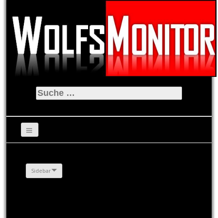
Suche
nach:
Sidebar