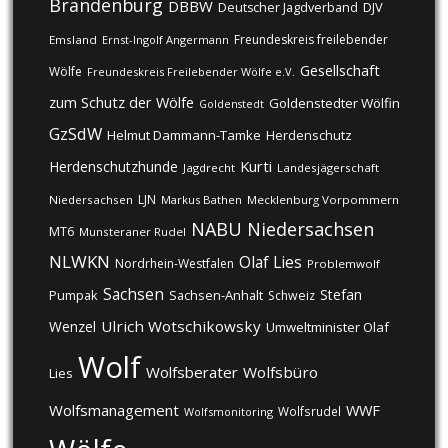
Brandenburg
DBBW
DJV
Deutscher Jagdverband
Freundeskreis freilebender
Emsland
Ernst-Ingolf Angermann
Gesellschaft
Wölfe
Freundeskreis Freilebender Wölfe e.V.
zum Schutz der Wölfe
Goldenstedter Wölfin
Goldenstedt
GzSdW
Helmut Dammann-Tamke
Herdenschutz
Kurti
Herdenschutzhunde
Jagdrecht
Landesjägerschaft
LJN
Niedersachsen
Markus Bathen
Mecklenburg Vorpommern
NABU
Niedersachsen
MT6
Munsteraner Rudel
NLWKN
Olaf Lies
Nordrhein-Westfalen
Problemwolf
Sachsen
Stefan
Pumpak
Sachsen-Anhalt
Schweiz
Ulrich Wotschikowsky
Wenzel
Umweltminister Olaf
Wolf
Wolfsberater
Wolfsbüro
Lies
Wolfsmanagement
WWF
Wolfsrudel
Wolfsmonitoring