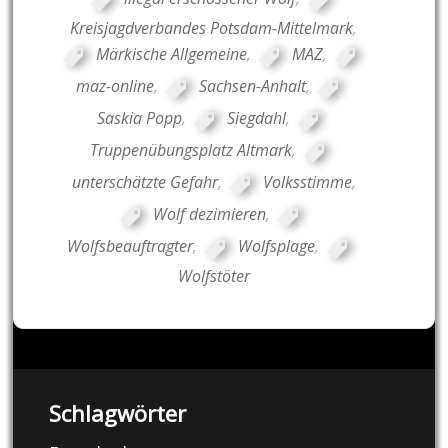
Kreisjagdverbandes Potsdam-Mittelmark
,
Märkische Allgemeine
,
MAZ
,
maz-online
,
Sachsen-Anhalt
,
Saskia Popp
,
Siegdahl
,
Truppenübungsplatz Altmark
,
unterschätzte Gefahr
,
Volksstimme
,
Wolf dezimieren
,
Wolfsbeauftragter
,
Wolfsplage
,
Wolfstöter
Schlagwörter