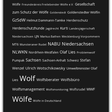
Gesellschaft
Wölfe
Freundeskreis Freilebender Wölfe e.V.
zum Schutz der Wölfe
Goldenstedter Wölfin
Goldenstedt
GzSdW
Helmut Dammann-Tamke
Herdenschutz
Kurti
Herdenschutzhunde
Jagdrecht
Landesjägerschaft
LJN
Niedersachsen
Markus Bathen
Mecklenburg Vorpommern
NABU
Niedersachsen
MT6
Munsteraner Rudel
NLWKN
Olaf Lies
Nordrhein-Westfalen
Problemwolf
Sachsen
Stefan
Pumpak
Sachsen-Anhalt
Schweiz
Ulrich Wotschikowsky
Wenzel
Umweltminister Olaf
Wolf
Wolfsberater
Wolfsbüro
Lies
Wolfsmanagement
WWF
Wolfsrudel
Wolfsmonitoring
Wölfe
Wölfe in Deutschland