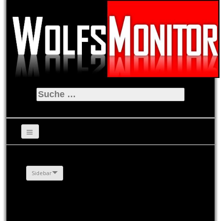
Suche
nach:
Sidebar