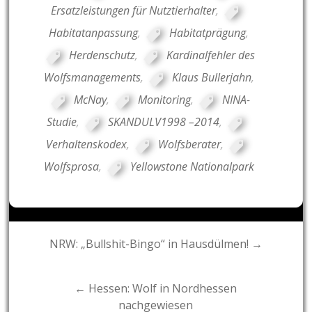
Ersatzleistungen für Nutztierhalter
,
Habitatanpassung
,
Habitatprägung
,
Herdenschutz
,
Kardinalfehler des
Wolfsmanagements
,
Klaus Bullerjahn
,
McNay
,
Monitoring
,
NINA-
Studie
,
SKANDULV1998 –2014
,
Verhaltenskodex
,
Wolfsberater
,
Wolfsprosa
,
Yellowstone Nationalpark
Post
NRW: „Bullshit-Bingo“ in Hausdülmen! →
navigation
← Hessen: Wolf in Nordhessen
nachgewiesen