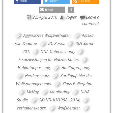
teilen
twittern
RSS-feed
E-Mail
22. April 2016
Vogler
Leave a
comment
Aggressives Wolfsverhalten
,
Alaska
Fish & Game
,
BC-Parks
,
BfN-Skript
201
,
DNA-Untersuchung
,
Ersatzleistungen für Nutztierhalter
,
Habitatanpassung
,
Habitatprägung
,
Herdenschutz
,
Kardinalfehler des
Wolfsmanagements
,
Klaus Bullerjahn
,
McNay
,
Monitoring
,
NINA-
Studie
,
SKANDULV1998 –2014
,
Verhaltenskodex
,
Wolfsberater
,