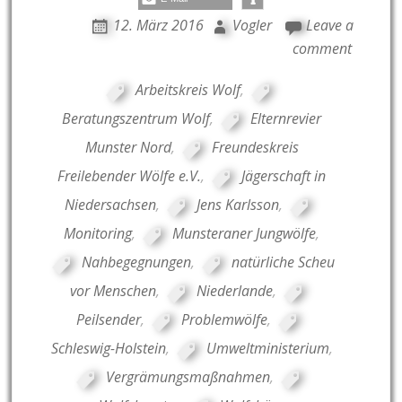
12. März 2016
Vogler
Leave a
comment
Arbeitskreis Wolf
,
Beratungszentrum Wolf
,
Elternrevier
Munster Nord
,
Freundeskreis
Freilebender Wölfe e.V.
,
Jägerschaft in
Niedersachsen
,
Jens Karlsson
,
Monitoring
,
Munsteraner Jungwölfe
,
Nahbegegnungen
,
natürliche Scheu
vor Menschen
,
Niederlande
,
Peilsender
,
Problemwölfe
,
Schleswig-Holstein
,
Umweltministerium
,
Vergrämungsmaßnahmen
,