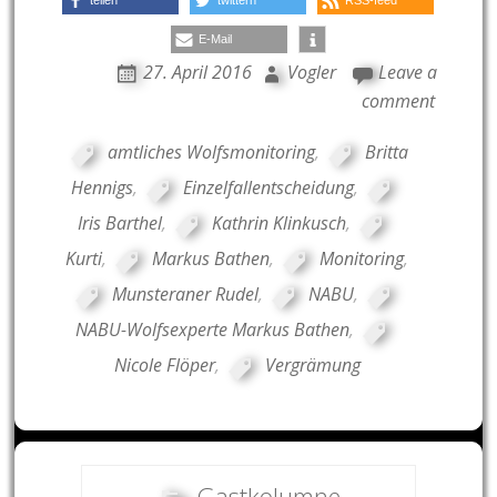
E-Mail
27. April 2016
Vogler
Leave a
comment
amtliches Wolfsmonitoring
,
Britta
Hennigs
,
Einzelfallentscheidung
,
Iris Barthel
,
Kathrin Klinkusch
,
Kurti
,
Markus Bathen
,
Monitoring
,
Munsteraner Rudel
,
NABU
,
NABU-Wolfsexperte Markus Bathen
,
Nicole Flöper
,
Vergrämung
Gastkolumne