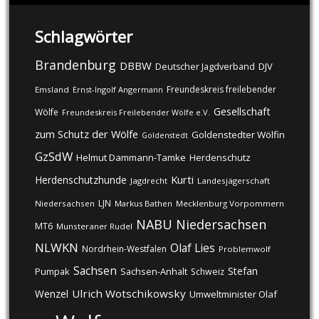
Schlagwörter
Brandenburg
DBBW
DJV
Deutscher Jagdverband
Freundeskreis freilebender
Emsland
Ernst-Ingolf Angermann
Gesellschaft
Wölfe
Freundeskreis Freilebender Wölfe e.V.
zum Schutz der Wölfe
Goldenstedter Wölfin
Goldenstedt
GzSdW
Helmut Dammann-Tamke
Herdenschutz
Kurti
Herdenschutzhunde
Jagdrecht
Landesjägerschaft
LJN
Niedersachsen
Markus Bathen
Mecklenburg Vorpommern
NABU
Niedersachsen
MT6
Munsteraner Rudel
NLWKN
Olaf Lies
Nordrhein-Westfalen
Problemwolf
Sachsen
Stefan
Pumpak
Sachsen-Anhalt
Schweiz
Ulrich Wotschikowsky
Wenzel
Umweltminister Olaf