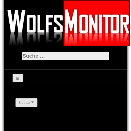
Suche
nach:
Sidebar