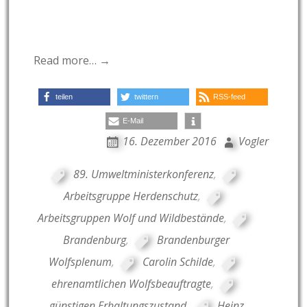
Read more… →
teilen
twittern
RSS-feed
E-Mail
16. Dezember 2016
Vogler
89. Umweltministerkonferenz
,
Arbeitsgruppe Herdenschutz
,
Arbeitsgruppen Wolf und Wildbestände
,
Brandenburg
,
Brandenburger
Wolfsplenum
,
Carolin Schilde
,
ehrenamtlichen Wolfsbeauftragte
,
günstigen Erhaltungszustand
,
Heinz