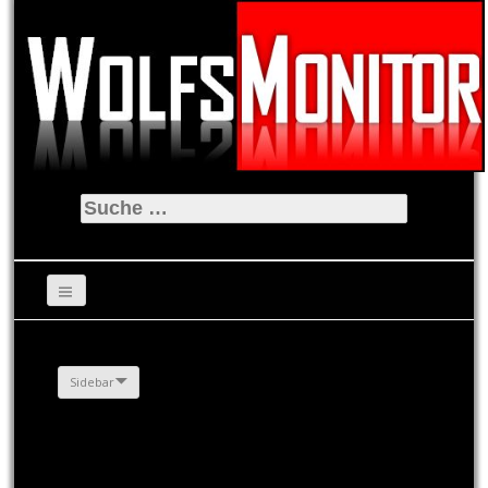
Suche
nach:
Sidebar