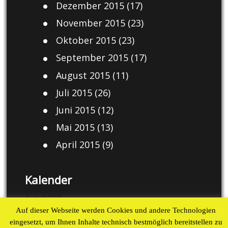
Dezember 2015
(17)
November 2015
(23)
Oktober 2015
(23)
September 2015
(17)
August 2015
(11)
Juli 2015
(26)
Juni 2015
(12)
Mai 2015
(13)
April 2015
(9)
Kalender
August 2026
Auf dieser Webseite werden Cookies und andere Technologien
M
D
M
D
F
S
S
eingesetzt, um Ihnen Inhalte technisch bestmöglich bereitstellen zu