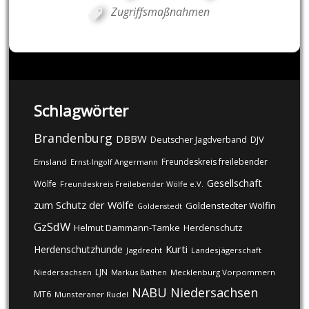
Zugriffsmaßnahmen
Schlagwörter
Brandenburg
DBBW
DJV
Deutscher Jagdverband
Freundeskreis freilebender
Emsland
Ernst-Ingolf Angermann
Gesellschaft
Wölfe
Freundeskreis Freilebender Wölfe e.V.
zum Schutz der Wölfe
Goldenstedter Wölfin
Goldenstedt
GzSdW
Helmut Dammann-Tamke
Herdenschutz
Kurti
Herdenschutzhunde
Jagdrecht
Landesjägerschaft
LJN
Niedersachsen
Markus Bathen
Mecklenburg Vorpommern
NABU
Niedersachsen
MT6
Munsteraner Rudel