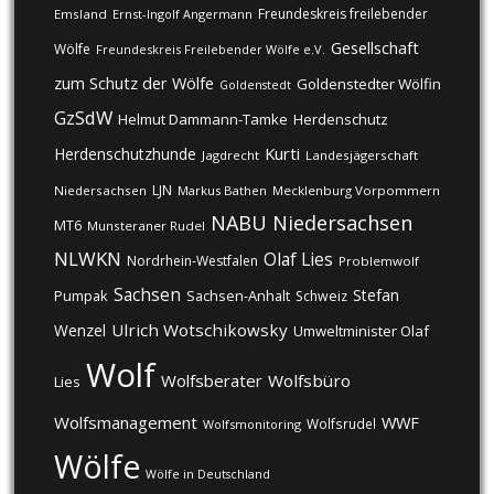
Freundeskreis freilebender
Emsland
Ernst-Ingolf Angermann
Gesellschaft
Wölfe
Freundeskreis Freilebender Wölfe e.V.
zum Schutz der Wölfe
Goldenstedter Wölfin
Goldenstedt
GzSdW
Helmut Dammann-Tamke
Herdenschutz
Kurti
Herdenschutzhunde
Jagdrecht
Landesjägerschaft
LJN
Niedersachsen
Markus Bathen
Mecklenburg Vorpommern
NABU
Niedersachsen
MT6
Munsteraner Rudel
NLWKN
Olaf Lies
Nordrhein-Westfalen
Problemwolf
Sachsen
Stefan
Pumpak
Sachsen-Anhalt
Schweiz
Ulrich Wotschikowsky
Wenzel
Umweltminister Olaf
Wolf
Wolfsberater
Wolfsbüro
Lies
Wolfsmanagement
WWF
Wolfsrudel
Wolfsmonitoring
Wölfe
Wölfe in Deutschland