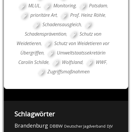
MLUL
,
Monitoring
,
Potsdam
,
prioritäre Art
,
Prof. Heinz Röhle
,
Schadensausgleich
,
Schadensprävention
,
Schutz von
Weidetieren
,
Schutz von Weidetieren vor
Übergriffen
,
Umweltstaatssekretärin
Carolin Schilde
,
Wolfsland
,
WWF
,
Zugriffsmaßnahmen
Schlagwörter
Brandenburg
DBBW
DJV
Deutscher Jagdverband