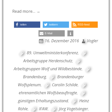
Read more… →
teilen
twittern
RSS-feed
E-Mail
16. Dezember 2016
Vogler
89. Umweltministerkonferenz
,
Arbeitsgruppe Herdenschutz
,
Arbeitsgruppen Wolf und Wildbestände
,
Brandenburg
,
Brandenburger
Wolfsplenum
,
Carolin Schilde
,
ehrenamtlichen Wolfsbeauftragte
,
günstigen Erhaltungszustand
,
Heinz
Röhle
,
IFAW
,
Jörg Vogelsänger
,