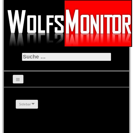
Suche
nach:
Sidebar