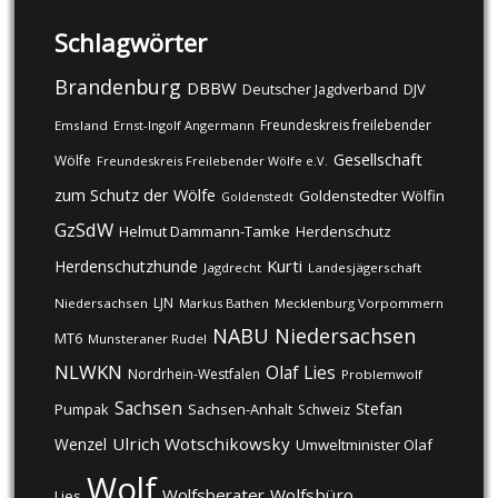
Schlagwörter
Brandenburg
DBBW
DJV
Deutscher Jagdverband
Freundeskreis freilebender
Emsland
Ernst-Ingolf Angermann
Gesellschaft
Wölfe
Freundeskreis Freilebender Wölfe e.V.
zum Schutz der Wölfe
Goldenstedter Wölfin
Goldenstedt
GzSdW
Helmut Dammann-Tamke
Herdenschutz
Kurti
Herdenschutzhunde
Jagdrecht
Landesjägerschaft
LJN
Niedersachsen
Markus Bathen
Mecklenburg Vorpommern
NABU
Niedersachsen
MT6
Munsteraner Rudel
NLWKN
Olaf Lies
Nordrhein-Westfalen
Problemwolf
Sachsen
Stefan
Pumpak
Sachsen-Anhalt
Schweiz
Ulrich Wotschikowsky
Wenzel
Umweltminister Olaf
Wolf
Wolfsberater
Wolfsbüro
Lies