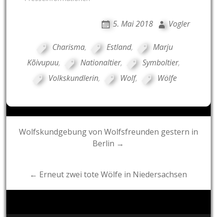
5. Mai 2018
Vogler
Charisma
,
Estland
,
Marju
Kõivupuu
,
Nationaltier
,
Symboltier
,
Volkskundlerin
,
Wolf
,
Wölfe
Post
Wolfskundgebung von Wolfsfreunden gestern in
Berlin →
navigation
← Erneut zwei tote Wölfe in Niedersachsen