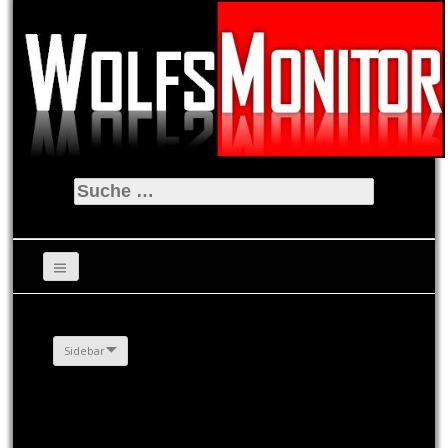
Suche
nach:
Sidebar