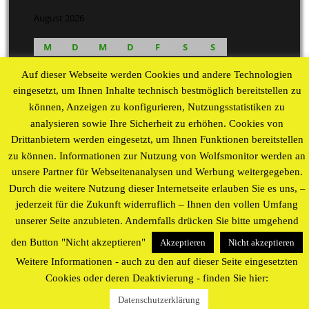
August 2026
M
D
M
D
F
S
S
1
2
Auf dieser Webseite werden Cookies und andere Technologien
3
4
5
6
7
8
9
eingesetzt, um Ihnen Inhalte technisch bestmöglich bereitstellen zu
10
11
12
13
14
15
16
können, Anzeigen zu konfigurieren, Nutzungsstatistiken zu
17
18
19
20
21
22
23
analysieren sowie Ihre Sicherheit zu erhöhen. Cookies von
24
25
26
27
28
29
30
Drittanbietern werden eingesetzt, um Ihnen Funktionen bereitstellen
31
zu können. Informationen zur Nutzung von Wolfsmonitor werden an
« Aug
unsere Partner für Webseitenanalysen und Werbung weitergegeben.
Durch die weitere Nutzung dieser Internetseite erlauben Sie es uns, –
Proudly powered by WordPress
theme by
WP Blogs
jederzeit für die Zukunft widerruflich – Ihnen den vollen Umfang
unserer Seite anzubieten. Andernfalls drücken Sie bitte umgehend
den Button "Nicht akzeptieren"
Akzeptieren
Nicht akzeptieren
Weitere Informationen - auch zu den auf dieser Seite eingesetzten
Cookies oder deren Deaktivierung - finden Sie hier:
Datenschutzerklärung