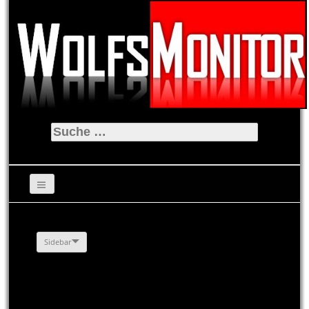
Suche
nach:
Sidebar