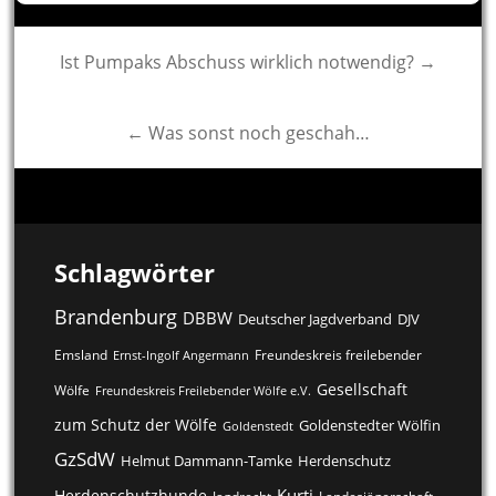
Post
Ist Pumpaks Abschuss wirklich notwendig? →
navigation
← Was sonst noch geschah…
Schlagwörter
Brandenburg
DBBW
DJV
Deutscher Jagdverband
Freundeskreis freilebender
Emsland
Ernst-Ingolf Angermann
Gesellschaft
Wölfe
Freundeskreis Freilebender Wölfe e.V.
zum Schutz der Wölfe
Goldenstedter Wölfin
Goldenstedt
GzSdW
Helmut Dammann-Tamke
Herdenschutz
Kurti
Herdenschutzhunde