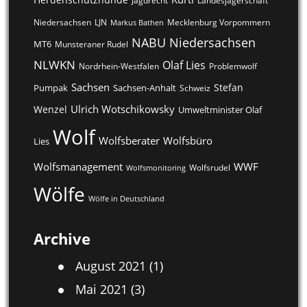
Jagdrecht
Landesjägerschaft
LJN
Niedersachsen
Markus Bathen
Mecklenburg Vorpommern
NABU
Niedersachsen
MT6
Munsteraner Rudel
NLWKN
Olaf Lies
Nordrhein-Westfalen
Problemwolf
Sachsen
Stefan
Pumpak
Sachsen-Anhalt
Schweiz
Ulrich Wotschikowsky
Wenzel
Umweltminister Olaf
Wolf
Wolfsberater
Wolfsbüro
Lies
Wolfsmanagement
WWF
Wolfsrudel
Wolfsmonitoring
Wölfe
Wölfe in Deutschland
Archive
August 2021
(1)
Mai 2021
(3)