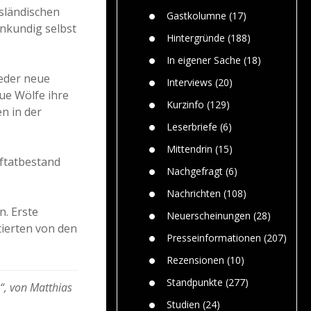
Paolo Mol
n
Gefährlic
sländischen
Wolf fasz
Gastkolumne
(17)
Wolfs ge
enkundig selbst
dem Men
Hintergründe
(188)
Jim Bran
In eigener Sache
(18)
Warum W
ieder neue
Mensche
Interviews
(20)
gelegentl
eue Wölfe ihre
Kurzinfo
(129)
n in der
Dr. Frank
Die Jagd,
Leserbriefe
(6)
und die J
Mittendrin
(15)
aftatbestand
Nachgefragt
(6)
Nachrichten
(108)
n. Erste
Neuerscheinungen
(28)
tierten von den
Presseinformationen
(207)
Rezensionen
(10)
Standpunkte
(277)
“, von Matthias
Studien
(24)