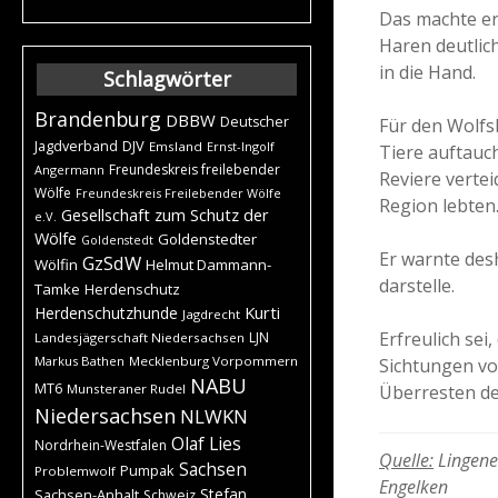
Das machte er
Haren deutlic
in die Hand.
Schlagwörter
Brandenburg
DBBW
Deutscher
Für den Wolfs
DJV
Jagdverband
Emsland
Ernst-Ingolf
Tiere auftauch
Freundeskreis freilebender
Angermann
Reviere verte
Wölfe
Freundeskreis Freilebender Wölfe
Region lebten
Gesellschaft zum Schutz der
e.V.
Wölfe
Goldenstedter
Goldenstedt
Er warnte desh
GzSdW
Wölfin
Helmut Dammann-
darstelle.
Tamke
Herdenschutz
Kurti
Herdenschutzhunde
Jagdrecht
Erfreulich sei
LJN
Landesjägerschaft Niedersachsen
Markus Bathen
Mecklenburg Vorpommern
Sichtungen vo
NABU
MT6
Überresten de
Munsteraner Rudel
Niedersachsen
NLWKN
Olaf Lies
Nordrhein-Westfalen
Quelle:
Lingener
Sachsen
Pumpak
Problemwolf
Engelken
Stefan
Sachsen-Anhalt
Schweiz