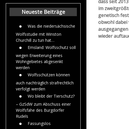
dass seit 201
Beiträge aus dem
im zweitgrößt
Jahr 2015
Neueste Beiträge
genetisch fest
obwohl dabei 
Was die niedersächsische
ausgegangen 
Wolfsstudie mit Winston
wieder auftau
Churchill zu tun hat…
Emsland: Wolfsschutz soll
wegen Erweiterung eines
Wohngebietes abgesenkt
werden
Wolfsschützen können
auch nachträglich strafrechtlich
verfolgt werden
Wo bleibt der Tierschutz?
– GzSdW zum Abschuss einer
Wolfsfähe des Burgdorfer
Rudels
Fassungslos