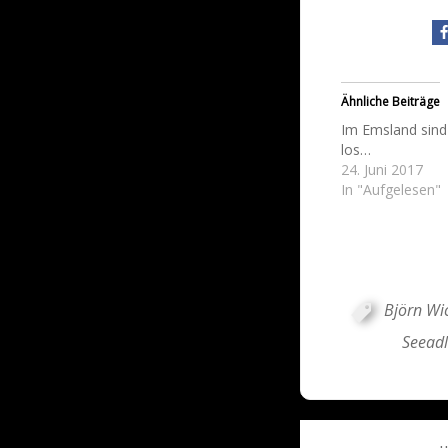
Ähnliche Beiträge
Im Emsland sind
los…
24. Juni 2017
In "Aufgelesen"
Björn Wi
Seeadl
Post