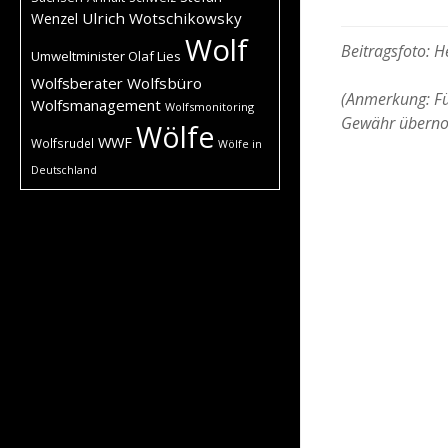
Ulrich Wotschikowsky
Wenzel
Wolf
Beitragsfoto: 
Umweltminister Olaf Lies
Wolfsberater
Wolfsbüro
(Anmerkung: Für
Wolfsmanagement
Wolfsmonitoring
Gewähr übern
Wölfe
WWF
Wolfsrudel
Wölfe in
Deutschland