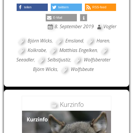
teilen
twittern
RSS-feed
E-Mail
8. September 2019
Vogler
Björn Wicks
,
Emsland
,
Haren
,
Kolkrabe
,
Matthias Engelken
,
Seeadler
,
Selbstjustiz
,
Wolfsberater
Björn Wicks
,
Wolfsbeute
Kurzinfo