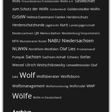
Gesellschaft
Wölfe
Freundeskreis Freilebender Wölfe e.V.
zum Schutz der Wölfe
Goldenstedter Wölfin
Goldenstedt
GzSdW
Helmut Dammann-Tamke
Herdenschutz
Kurti
Herdenschutzhunde
Jagdrecht
Landesjägerschaft
LJN
Niedersachsen
Markus Bathen
Mecklenburg Vorpommern
NABU
Niedersachsen
MT6
Munsteraner Rudel
NLWKN
Olaf Lies
Nordrhein-Westfalen
Problemwolf
Sachsen
Stefan
Pumpak
Sachsen-Anhalt
Schweiz
Ulrich Wotschikowsky
Wenzel
Umweltminister Olaf
Wolf
Wolfsberater
Wolfsbüro
Lies
Wolfsmanagement
WWF
Wolfsrudel
Wolfsmonitoring
Wölfe
Wölfe in Deutschland
Archive