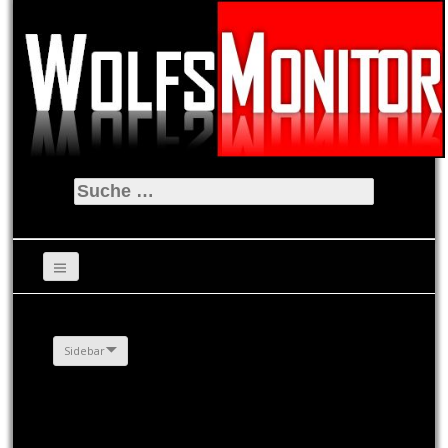
Suche
nach:
Sidebar