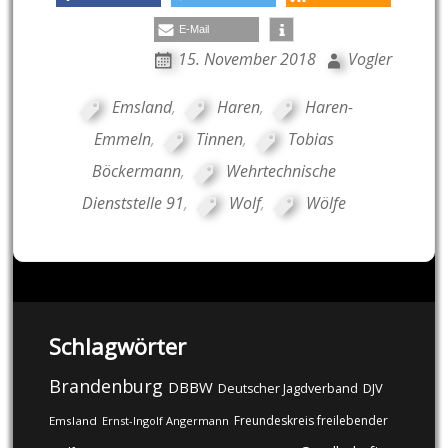
E-Mail
15. November 2018
Vogler
Emsland
,
Haren
,
Haren-
Emmeln
,
Tinnen
,
Tobias
Böckermann
,
Wehrtechnische
Dienststelle 91
,
Wolf
,
Wölfe
Schlagwörter
Brandenburg
DBBW
DJV
Deutscher Jagdverband
Freundeskreis freilebender
Emsland
Ernst-Ingolf Angermann