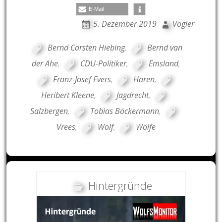
E-Mail
5. Dezember 2019
Vogler
Bernd Carsten Hiebing
,
Bernd van
der Ahe
,
CDU-Politiker
,
Emsland
,
Franz-Josef Evers
,
Haren
,
Heribert Kleene
,
Jagdrecht
,
Salzbergen
,
Tobias Böckermann
,
Vrees
,
Wolf
,
Wölfe
Hintergründe