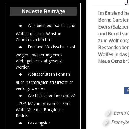
Beiträge aus de
Jahr 2015
Neueste Beiträge
Im Emsland ha
Bernd Carsten
Was die niedersächsische
Evers (Salzber
und Bernd van
Wolfsstudie mit Winston
Churchill zu tun hat…
zum Wolf darg
Emsland: Wolfsschutz soll
Bestandsober
Wolfes in das 
wegen Erweiterung eines
Neue Osnabrü
Wohngebietes abgesenkt
werden
Wolfsschützen können
auch nachträglich strafrechtlich
verfolgt werden
Wo bleibt der Tierschutz?
– GzSdW zum Abschuss einer
Wolfsfähe des Burgdorfer
Bernd C
Rudels
Franz-Jo
Fassungslos