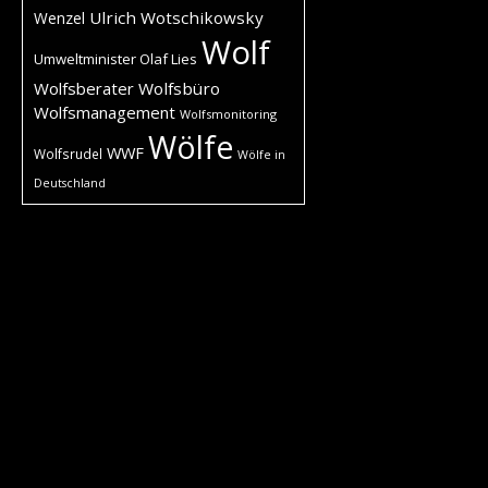
Ulrich Wotschikowsky
Wenzel
Wolf
Umweltminister Olaf Lies
Wolfsberater
Wolfsbüro
Wolfsmanagement
Wolfsmonitoring
Wölfe
WWF
Wolfsrudel
Wölfe in
Deutschland