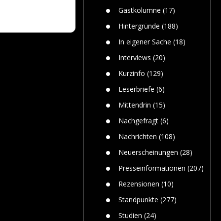
n
Gefährlic
Wolf faszi
Gastkolumne
(17)
Wolfs ge
dem Men
Hintergründe
(188)
Jim Bran
In eigener Sache
(18)
Warum W
Mensche
Interviews
(20)
gelegentl
Kurzinfo
(129)
Dr. Frank
Die Jagd,
Leserbriefe
(6)
und die J
Mittendrin
(15)
Nachgefragt
(6)
Nachrichten
(108)
Neuerscheinungen
(28)
Presseinformationen
(207)
Rezensionen
(10)
Standpunkte
(277)
Studien
(24)