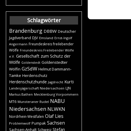
Schlagwörter
Brandenburg
DBBW
Deutscher
DJV
Jagdverband
Emsland
Ernst-Ingolf
Freundeskreis freilebender
Angermann
Wölfe
Freundeskreis Freilebender Wölfe
Gesellschaft zum Schutz der
e.V.
Wölfe
Goldenstedter
Goldenstedt
GzSdW
Wölfin
Helmut Dammann-
Tamke
Herdenschutz
Kurti
Herdenschutzhunde
Jagdrecht
LJN
Landesjägerschaft Niedersachsen
Markus Bathen
Mecklenburg Vorpommern
NABU
MT6
Munsteraner Rudel
Niedersachsen
NLWKN
Olaf Lies
Nordrhein-Westfalen
Sachsen
Pumpak
Problemwolf
Stefan
Sachsen-Anhalt
Schweiz