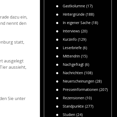
Paolo Mol
n
Gefährlic
Wolf fasz
Gastkolumne
(17)
Wolfs ge
dem Men
Hintergründe
(188)
rade dazu ein,
Jim Bran
In eigener Sache
(18)
und nennt den
Warum W
Mensche
Interviews
(20)
gelegentl
Kurzinfo
(129)
enburg statt,
Dr. Frank
Die Jagd,
Leserbriefe
(6)
und die J
Mittendrin
(15)
rt ausgelegt
Nachgefragt
(6)
Tier aussieht,
Nachrichten
(108)
Neuerscheinungen
(28)
Presseinformationen
(207)
Rezensionen
(10)
den Sie unter
Standpunkte
(277)
Studien
(24)