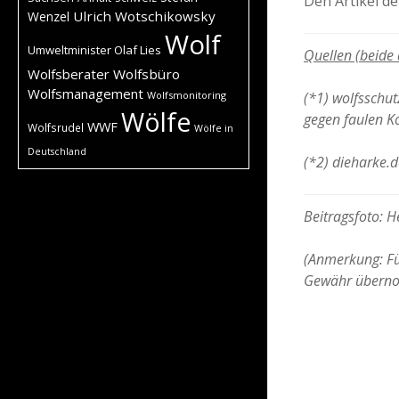
Den Artikel d
Ulrich Wotschikowsky
Wenzel
Wolf
Umweltminister Olaf Lies
Quellen (beide
Wolfsberater
Wolfsbüro
Wolfsmanagement
(*1) wolfsschut
Wolfsmonitoring
Wölfe
gegen faulen 
WWF
Wolfsrudel
Wölfe in
Deutschland
(*2) dieharke.d
Beitragsfoto: 
(Anmerkung: Für
Gewähr übern