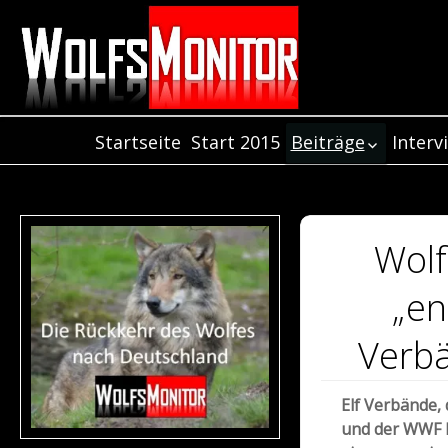
Startseite
Start 2015
Beiträge
Interv
Inter
Beiträge aus dem
Jahr 2021
Inter
Beiträge aus dem
Inter
Jahr 2020
Wolf
Beiträge aus de
Jahr 2019
„en
Beiträge aus dem
Jahr 2018
Verb
Beiträge aus dem
Jahr 2017
Elf Verbände,
Beiträge aus dem
und der WWF 
Jahr 2016