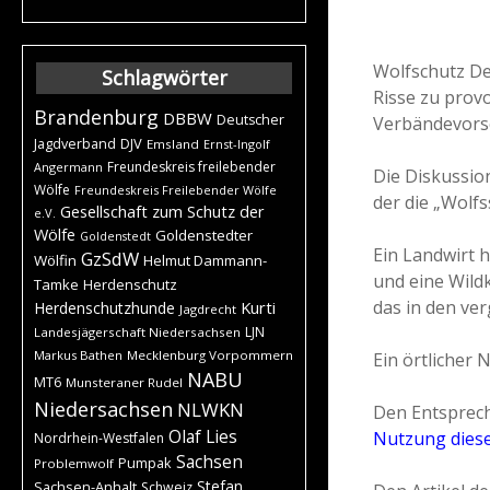
Wolfschutz Deu
Schlagwörter
Risse zu prov
Brandenburg
DBBW
Deutscher
Verbändevorsc
DJV
Jagdverband
Emsland
Ernst-Ingolf
Freundeskreis freilebender
Angermann
Die Diskussion
Wölfe
Freundeskreis Freilebender Wölfe
der die „Wolfs
Gesellschaft zum Schutz der
e.V.
Wölfe
Goldenstedter
Goldenstedt
Ein Landwirt h
GzSdW
Wölfin
Helmut Dammann-
und eine Wildk
Tamke
Herdenschutz
das in den ve
Kurti
Herdenschutzhunde
Jagdrecht
LJN
Landesjägerschaft Niedersachsen
Markus Bathen
Mecklenburg Vorpommern
Ein örtlicher 
NABU
MT6
Munsteraner Rudel
Niedersachsen
NLWKN
Den Entsprech
Olaf Lies
Nutzung diese
Nordrhein-Westfalen
Sachsen
Pumpak
Problemwolf
Stefan
Sachsen-Anhalt
Schweiz