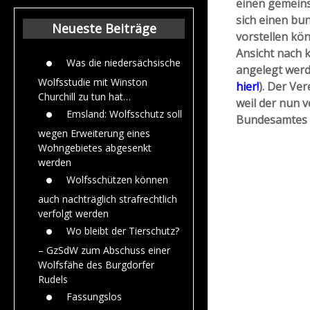
einen gemein
Beiträge aus dem
sich einen bu
Jahr 2015
Neueste Beiträge
vorstellen kön
Ansicht nach 
Was die niedersächsische
angelegt werd
Wolfsstudie mit Winston
hier!
). Der Ver
Churchill zu tun hat…
weil der nun 
Emsland: Wolfsschutz soll
Bundesamtes f
wegen Erweiterung eines
Wohngebietes abgesenkt
werden
Wolfsschützen können
auch nachträglich strafrechtlich
verfolgt werden
Wo bleibt der Tierschutz?
– GzSdW zum Abschuss einer
Wolfsfähe des Burgdorfer
Rudels
Fassungslos