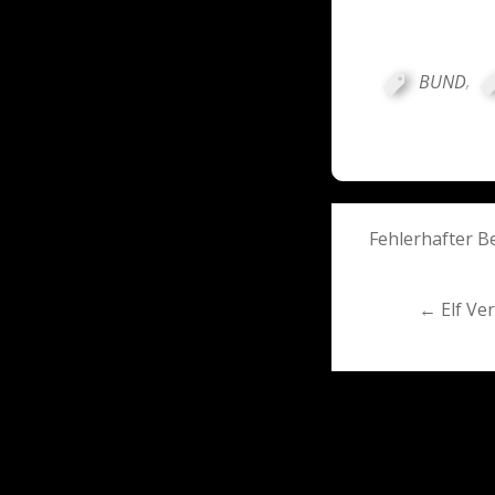
BUND
,
Post
Fehlerhafter B
navigati
← Elf Ve