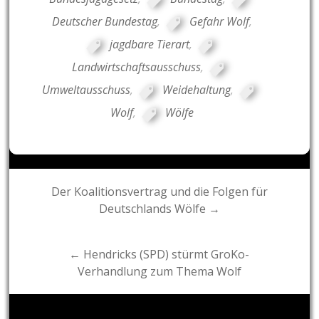
Deutscher Bundestag
,
Gefahr Wolf
,
jagdbare Tierart
,
Landwirtschaftsausschuss
,
Umweltausschuss
,
Weidehaltung
,
Wolf
,
Wölfe
Post
Der Koalitionsvertrag und die Folgen für
Deutschlands Wölfe →
navigation
← Hendricks (SPD) stürmt GroKo-
Verhandlung zum Thema Wolf