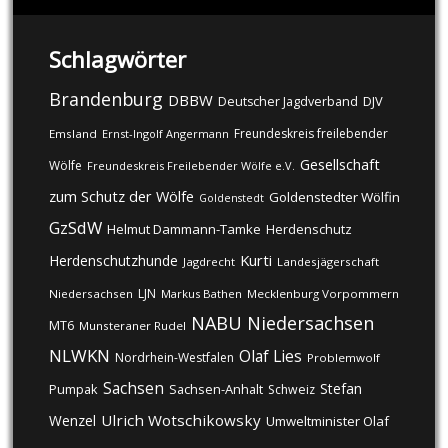
Schlagwörter
Brandenburg
DBBW
DJV
Deutscher Jagdverband
Freundeskreis freilebender
Emsland
Ernst-Ingolf Angermann
Gesellschaft
Wölfe
Freundeskreis Freilebender Wölfe e.V.
zum Schutz der Wölfe
Goldenstedter Wölfin
Goldenstedt
GzSdW
Helmut Dammann-Tamke
Herdenschutz
Kurti
Herdenschutzhunde
Jagdrecht
Landesjägerschaft
LJN
Niedersachsen
Markus Bathen
Mecklenburg Vorpommern
NABU
Niedersachsen
MT6
Munsteraner Rudel
NLWKN
Olaf Lies
Nordrhein-Westfalen
Problemwolf
Sachsen
Stefan
Pumpak
Sachsen-Anhalt
Schweiz
Ulrich Wotschikowsky
Wenzel
Umweltminister Olaf