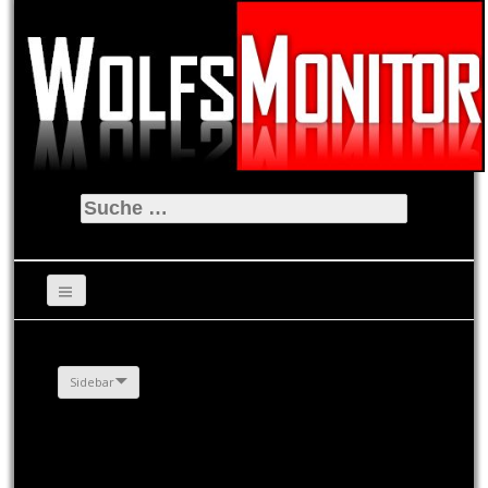
Suche
nach:
Sidebar